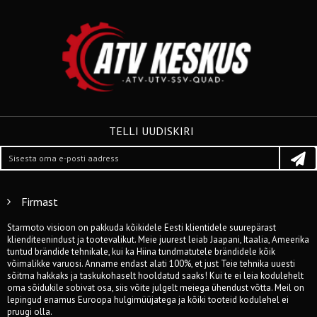
TELLI UUDISKIRI
Firmast
Starmoto visioon on pakkuda kõikidele Eesti klientidele suurepärast
klienditeenindust ja tootevalikut. Meie juurest leiab Jaapani, Itaalia, Ameerika
tuntud brändide tehnikale, kui ka Hiina tundmatutele brändidele kõik
võimalikke varuosi. Anname endast alati 100%, et just Teie tehnika uuesti
sõitma hakkaks ja taskukohaselt hooldatud saaks! Kui te ei leia kodulehelt
oma sõidukile sobivat osa, siis võite julgelt meiega ühendust võtta. Meil on
lepingud enamus Euroopa hulgimüüjatega ja kõiki tooteid kodulehel ei
pruugi olla.