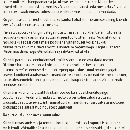
tooteuudistest, kampaaniatest ja tulevastest sündmustest. Klient, kes ei
soovi olla meie uudiskirjaloendis või saada teavitusi teda huvitada võivatest
toodetest, saab ennast adressaatide sihtrühmast igal ajal eemaldada.
Kogutud isikuandmeid kasutame ka kauba kohaletoimetamiseks ning kliendi
ees võetud kohustuste täitmiseks.
Privaatsuspoliitika tingimustega nõustumisel annab klient starmoto.ee’le
nõusoleku enda andmete automatiseeritud töötlemiseks. Võid alati oma
nõusoleku tagasi võtta meie kodulehe vahendusel või kirjalikku
taasesitamist võimaldavas vormis avalduse tegemisega. Tagasiulatuvat
jõudu avaldusel ega nõusoleku tagasivõtmisel ei ole.
Kliendi paremaks teenindamiseks võib starmoto.ee avaldada teavet
üksikute kasutajate kohta kolmandale osapoolele, kes osutab
starmoto.ee’le teenuseid ning on lepinguga kohustunud hoidma jagatud
teavet konfidentsiaalsena. Kolmandaks osapooleks on näiteks meie partner,
kelle ülesanneteks on e-poes müüdavate kaupade transport või järelmaksu
teenuse pakkumine.
Kliendi isikuandmeid säilitab starmoto.ee kuni püsikliendilepingu
lõpetamiseni. Andmeid, mida starmoto.ee on kohustatud säilitama
õigusaktidest tulenevalt (nt. raamatupidamisandmed), säilitab starmoto.ee
õigusaktides sätestatud nõuetest lähtuvalt.
Kogutud isikuandmete muutmine
Kliendi tuvastamiseks ja temaga kontakteerumiseks kogutud isikuandmeid
on kliendil võimalik näha, muuta ja täiendada meie veebisaidil „Minu konto“