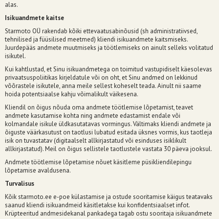
alas.
Isikuandmete kaitse
Starmoto OÜ rakendab kõiki ettevaatusabinõusid (sh administratiivsed,
tehnilised ja füüsilised meetmed) kliendi isikuandmete kaitsmiseks.
Juurdepääs andmete muutmiseks ja töötlemiseks on ainult selleks volitatud
isikutel.
Kui kahtlustad, et Sinu isikuandmetega on toimitud vastupidiselt käesolevas
privaatsuspoliitikas kirjeldatule või on oht, et Sinu andmed on lekkinud
võõrastele isikutele, anna meile sellest koheselt teada. Ainult nii saame
hoida potentsiaalse kahju võimalikult väikesena.
Kliendil on õigus nõuda oma andmete töötlemise lõpetamist, teavet
andmete kasutamise kohta ning andmete edastamist endale või
kolmandale isikule üldkasutatavas vormingus. Vältimaks kliendi andmete ja
õiguste väärkasutust on taotlusi lubatud esitada üksnes vormis, kus taotleja
isik on tuvastatav (digitaalselt allkirjastatud või esinduses isiklikult
allkirjastatud). Meil on õigus sellistele taotlustele vastata 30 päeva jooksul.
Andmete töötlemise lõpetamise nõuet käsitleme püsikliendilepingu
lõpetamise avaldusena.
Turvalisus
Kõik starmoto.ee e-poe külastamise ja ostude sooritamise käigus teatavaks
saanud kliendi isikuandmeid käsitletakse kui konfidentsiaalset infot.
Krüpteeritud andmesidekanal pankadega tagab ostu sooritaja isikuandmete