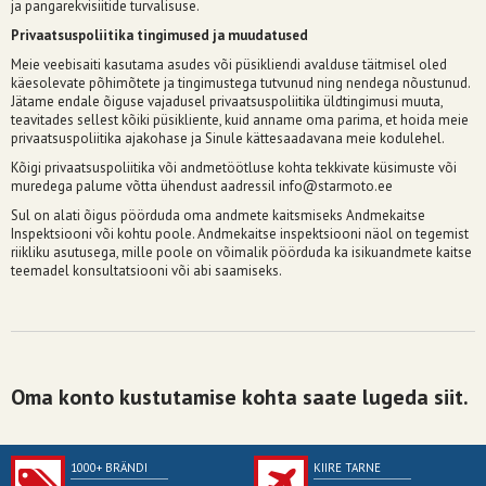
ja pangarekvisiitide turvalisuse.
Privaatsuspoliitika tingimused ja muudatused
Meie veebisaiti kasutama asudes või püsikliendi avalduse täitmisel oled
käesolevate põhimõtete ja tingimustega tutvunud ning nendega nõustunud.
Jätame endale õiguse vajadusel privaatsuspoliitika üldtingimusi muuta,
teavitades sellest kõiki püsikliente, kuid anname oma parima, et hoida meie
privaatsuspoliitika ajakohase ja Sinule kättesaadavana meie kodulehel.
Kõigi privaatsuspoliitika või andmetöötluse kohta tekkivate küsimuste või
muredega palume võtta ühendust aadressil
info@starmoto.ee
Sul on alati õigus pöörduda oma andmete kaitsmiseks Andmekaitse
Inspektsiooni või kohtu poole. Andmekaitse inspektsiooni näol on tegemist
riikliku asutusega, mille poole on võimalik pöörduda ka isikuandmete kaitse
teemadel konsultatsiooni või abi saamiseks.
Oma konto kustutamise kohta saate lugeda siit.
1000+ BRÄNDI
KIIRE TARNE