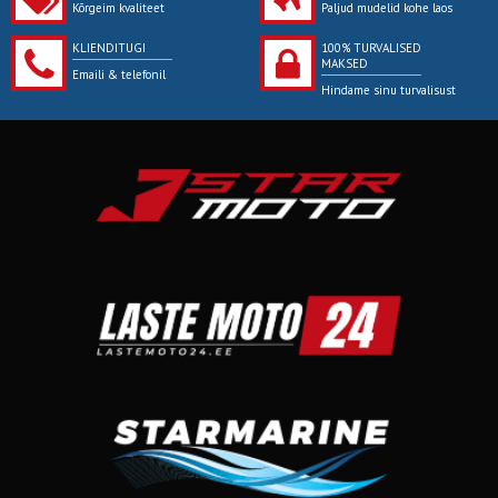
Kõrgeim kvaliteet
Paljud mudelid kohe laos
KLIENDITUGI
100% TURVALISED
MAKSED
Emaili & telefonil
Hindame sinu turvalisust