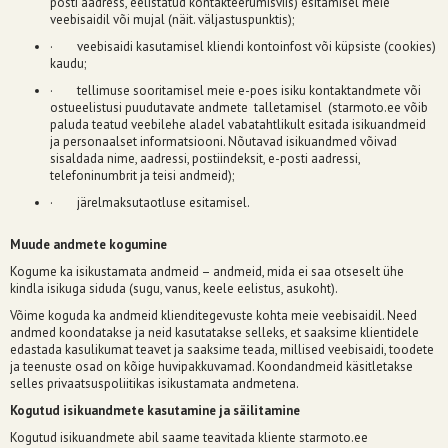
posti aadress, eelistatud kontakteerumisviis) esitamisel meie
veebisaidil või mujal (näit. väljastuspunktis);
· veebisaidi kasutamisel kliendi kontoinfost või küpsiste (cookies)
kaudu;
· tellimuse sooritamisel meie e-poes isiku kontaktandmete või
ostueelistusi puudutavate andmete talletamisel (starmoto.ee võib
paluda teatud veebilehe aladel vabatahtlikult esitada isikuandmeid
ja personaalset informatsiooni. Nõutavad isikuandmed võivad
sisaldada nime, aadressi, postiindeksit, e-posti aadressi,
telefoninumbrit ja teisi andmeid);
· järelmaksutaotluse esitamisel.
Muude andmete kogumine
Kogume ka isikustamata andmeid – andmeid, mida ei saa otseselt ühe
kindla isikuga siduda (sugu, vanus, keele eelistus, asukoht).
Võime koguda ka andmeid klienditegevuste kohta meie veebisaidil. Need
andmed koondatakse ja neid kasutatakse selleks, et saaksime klientidele
edastada kasulikumat teavet ja saaksime teada, millised veebisaidi, toodete
ja teenuste osad on kõige huvipakkuvamad. Koondandmeid käsitletakse
selles privaatsuspoliitikas isikustamata andmetena.
Kogutud isikuandmete kasutamine ja säilitamine
Kogutud isikuandmete abil saame teavitada kliente starmoto.ee