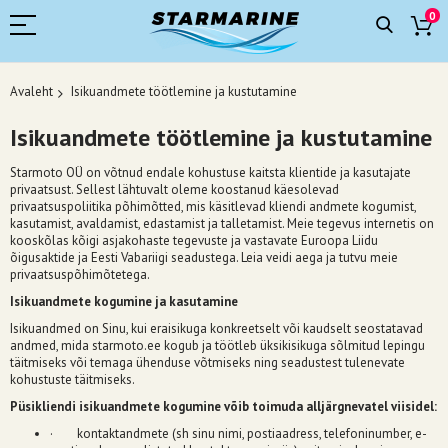
0
Avaleht
Isikuandmete töötlemine ja kustutamine
Isikuandmete töötlemine ja kustutamine
Starmoto OÜ on võtnud endale kohustuse kaitsta klientide ja kasutajate
privaatsust. Sellest lähtuvalt oleme koostanud käesolevad
privaatsuspoliitika põhimõtted, mis käsitlevad kliendi andmete kogumist,
kasutamist, avaldamist, edastamist ja talletamist. Meie tegevus internetis on
kooskõlas kõigi asjakohaste tegevuste ja vastavate Euroopa Liidu
õigusaktide ja Eesti Vabariigi seadustega. Leia veidi aega ja tutvu meie
privaatsuspõhimõtetega.
Isikuandmete kogumine ja kasutamine
Isikuandmed on Sinu, kui eraisikuga konkreetselt või kaudselt seostatavad
andmed, mida starmoto.ee kogub ja töötleb üksikisikuga sõlmitud lepingu
täitmiseks või temaga ühenduse võtmiseks ning seadustest tulenevate
kohustuste täitmiseks.
Püsikliendi isikuandmete kogumine võib toimuda alljärgnevatel viisidel:
· kontaktandmete (sh sinu nimi, postiaadress, telefoninumber, e-