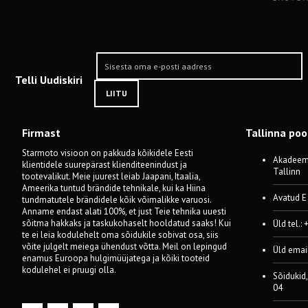
Telli Uudiskiri
LIITU
Firmast
Tallinna po
Starmoto visioon on pakkuda kõikidele Eesti
Akadeemi
klientidele suurepärast klienditeenindust ja
Tallinn
tootevalikut. Meie juurest leiab Jaapani, Itaalia,
Ameerika tuntud brändide tehnikale, kui ka Hiina
Avatud E
tundmatutele brändidele kõik võimalikke varuosi.
Anname endast alati 100%, et just Teie tehnika uuesti
sõitma hakkaks ja taskukohaselt hooldatud saaks! Kui
Üld tel.:
te ei leia kodulehelt oma sõidukile sobivat osa, siis
võite julgelt meiega ühendust võtta. Meil on lepingud
Üld emai
enamus Euroopa hulgimüüjatega ja kõiki tooteid
kodulehel ei pruugi olla.
Sõidukid,
04