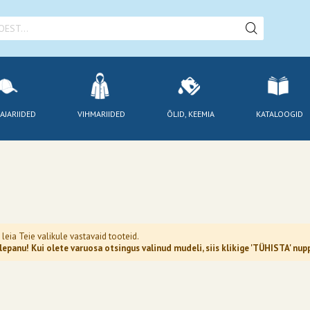
AJARIIDED
VIHMARIIDED
ÕLID, KEEMIA
KATALOOGID
 leia Teie valikule vastavaid tooteid.
epanu! Kui olete varuosa otsingus valinud mudeli, siis klikige 'TÜHISTA' n