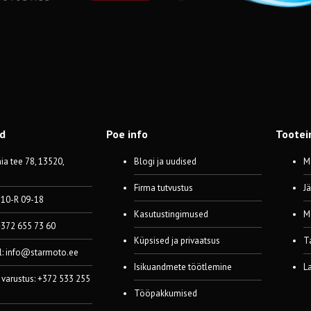
od
Poe info
Tootei
a tee 78, 13520,
Blogi ja uudised
M
Firma tutvustus
J
 10-R 09-18
Kasutustingimused
M
 +372 655 73 60
Küpsised ja privaatsus
T
l:
info@starmoto.ee
Isikuandmete töötlemine
L
 varustus: +372 533 255
Tööpakkumised