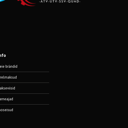
nfo
eie brändid
ärelmaksud
akseviisid
arneajad
aoseisud