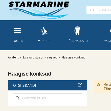
TOOTED
VEESPORT
SÕIDUVARUSTUS
VABA
Avaleht
Lisavarustus
Haagised
Haagise konksud
Haagise konksud
Me ei
OTSI BRÄNDI
Tähel