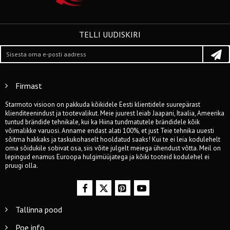
TELLI UUDISKIRI
Firmast
Starmoto visioon on pakkuda kõikidele Eesti klientidele suurepärast
klienditeenindust ja tootevalikut. Meie juurest leiab Jaapani, Itaalia, Ameerika
tuntud brändide tehnikale, kui ka Hiina tundmatutele brändidele kõik
võimalikke varuosi. Anname endast alati 100%, et just Teie tehnika uuesti
sõitma hakkaks ja taskukohaselt hooldatud saaks! Kui te ei leia kodulehelt
oma sõidukile sobivat osa, siis võite julgelt meiega ühendust võtta. Meil on
lepingud enamus Euroopa hulgimüüjatega ja kõiki tooteid kodulehel ei
pruugi olla.
Tallinna pood
Poe info