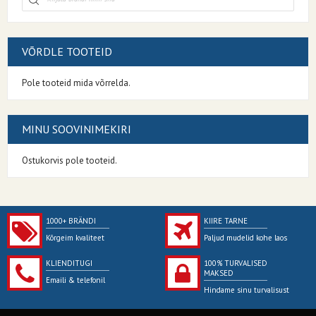
VÕRDLE TOOTEID
Pole tooteid mida võrrelda.
MINU SOOVINIMEKIRI
Ostukorvis pole tooteid.
1000+ BRÄNDI
KIIRE TARNE
Kõrgeim kvaliteet
Paljud mudelid kohe laos
KLIENDITUGI
100% TURVALISED
MAKSED
Emaili & telefonil
Hindame sinu turvalisust