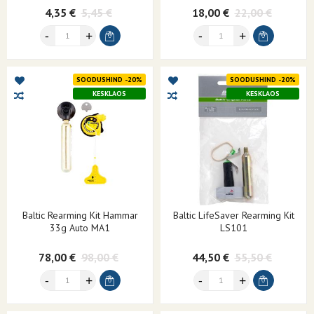
4,35 €
5,45 €
18,00 €
22,00 €
SOODUSHIND -20%
SOODUSHIND -20%
KESKLAOS
KESKLAOS
Baltic Rearming Kit Hammar
Baltic LifeSaver Rearming Kit
33g Auto MA1
LS101
78,00 €
98,00 €
44,50 €
55,50 €