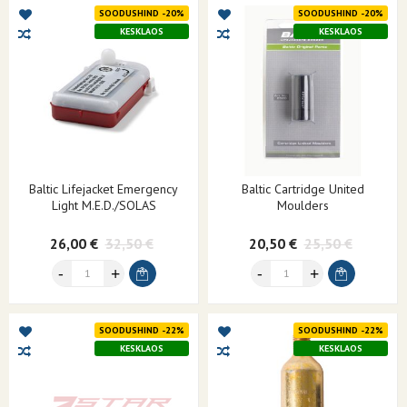
SOODUSHIND -20%
SOODUSHIND -20%
KESKLAOS
KESKLAOS
Baltic Lifejacket Emergency
Baltic Cartridge United
Light M.E.D./SOLAS
Moulders
26,00 €
32,50 €
20,50 €
25,50 €
SOODUSHIND -22%
SOODUSHIND -22%
KESKLAOS
KESKLAOS