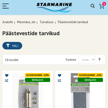
0
Avaleht
Merendus, Jet
Turvalisus
Päästevestide tarvikud
Päästevestide tarvikud
VALI
Mää
Sorteeri
16
toodet
kah
suu
SOODUSHIND -20%
SOODUSHIND -20%
KESKLAOS
KESKLAOS