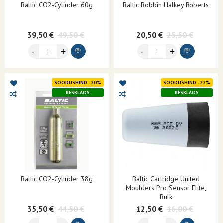
Baltic CO2-Cylinder 60g
Baltic Bobbin Halkey Roberts
39,50 €
49,50 €
20,50 €
25,50 €
SOODUSHIND -20%
SOODUSHIND -22%
KESKLAOS
KESKLAOS
Baltic CO2-Cylinder 38g
Baltic Cartridge United
Moulders Pro Sensor Elite,
Bulk
35,50 €
44,50 €
12,50 €
16,00 €