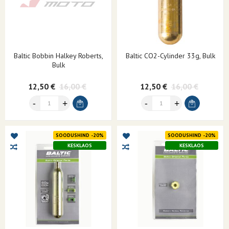
Baltic Bobbin Halkey Roberts,
Baltic CO2-Cylinder 33g, Bulk
Bulk
12,50 €
16,00 €
12,50 €
16,00 €
SOODUSHIND -20%
SOODUSHIND -20%
KESKLAOS
KESKLAOS