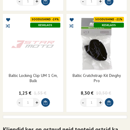
SOODUSHIND -19%
SOODUSHIND -21%
KESKLAOS
KESKLAOS
Baltic Locking Clip UM 1 Cm,
Baltic Crutchstrap Kit Dinghy
Bulk
Pro
1,25 €
1,55 €
8,30 €
10,50 €
Kliendid kes on ostnud neid tooteid ostsid ka