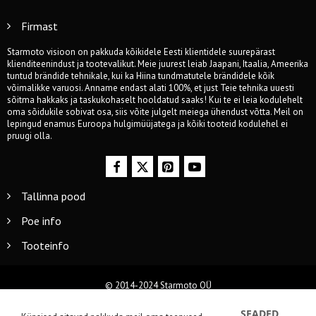
Firmast
Starmoto visioon on pakkuda kõikidele Eesti klientidele suurepärast
klienditeenindust ja tootevalikut. Meie juurest leiab Jaapani, Itaalia, Ameerika
tuntud brändide tehnikale, kui ka Hiina tundmatutele brändidele kõik
võimalikke varuosi. Anname endast alati 100%, et just Teie tehnika uuesti
sõitma hakkaks ja taskukohaselt hooldatud saaks! Kui te ei leia kodulehelt
oma sõidukile sobivat osa, siis võite julgelt meiega ühendust võtta. Meil on
lepingud enamus Euroopa hulgimüüjatega ja kõiki tooteid kodulehel ei
pruugi olla.
Tallinna pood
Poe info
Tooteinfo
© 2014-2024 Starmoto OÜ
SEADED