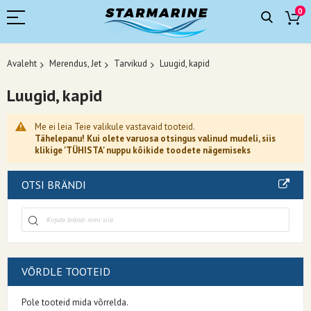
0
Avaleht
Merendus, Jet
Tarvikud
Luugid, kapid
Luugid, kapid
Me ei leia Teie valikule vastavaid tooteid.
Tähelepanu! Kui olete varuosa otsingus valinud mudeli, siis
klikige 'TÜHISTA' nuppu kõikide toodete nägemiseks
OTSI BRÄNDI
VÕRDLE TOOTEID
Pole tooteid mida võrrelda.