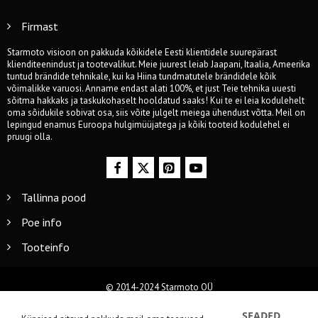
Firmast
Starmoto visioon on pakkuda kõikidele Eesti klientidele suurepärast
klienditeenindust ja tootevalikut. Meie juurest leiab Jaapani, Itaalia, Ameerika
tuntud brändide tehnikale, kui ka Hiina tundmatutele brändidele kõik
võimalikke varuosi. Anname endast alati 100%, et just Teie tehnika uuesti
sõitma hakkaks ja taskukohaselt hooldatud saaks! Kui te ei leia kodulehelt
oma sõidukile sobivat osa, siis võite julgelt meiega ühendust võtta. Meil on
lepingud enamus Euroopa hulgimüüjatega ja kõiki tooteid kodulehel ei
pruugi olla.
Tallinna pood
Poe info
Tooteinfo
© 2014-2024 Starmoto OÜ
SEADED