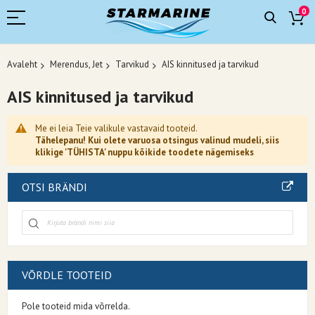
0
Avaleht
Merendus, Jet
Tarvikud
AIS kinnitused ja tarvikud
AIS kinnitused ja tarvikud
Me ei leia Teie valikule vastavaid tooteid.
Tähelepanu! Kui olete varuosa otsingus valinud mudeli, siis
klikige 'TÜHISTA' nuppu kõikide toodete nägemiseks
OTSI BRÄNDI
VÕRDLE TOOTEID
Pole tooteid mida võrrelda.