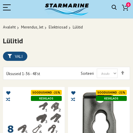
0
Avaleht
Merendus, Jet
Elektriosad
Lülitid
Lülitid
VALI
Mää
Sorteeri
Üksuseid
1
-
36
-
48
'st
kah
suu
SOODUSHIND -21%
SOODUSHIND -21%
KESKLAOS
KESKLAOS