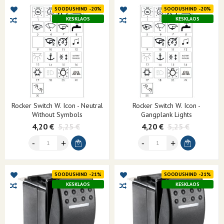
SOODUSHIND -20%
SOODUSHIND -20%
KESKLAOS
KESKLAOS
Rocker Switch W. Icon - Neutral
Rocker Switch W. Icon -
Without Symbols
Gangplank Lights
4,20 €
5,25 €
4,20 €
5,25 €
SOODUSHIND -21%
SOODUSHIND -21%
KESKLAOS
KESKLAOS