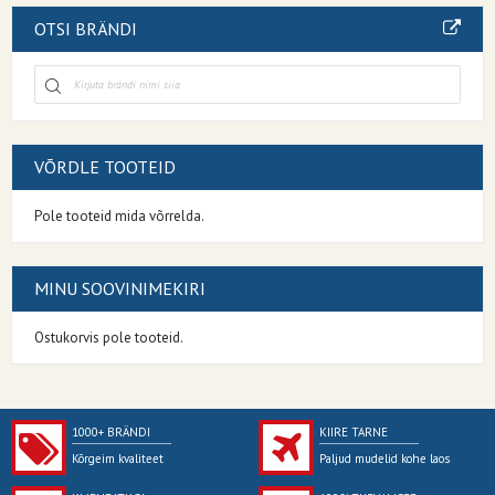
OTSI BRÄNDI
VÕRDLE TOOTEID
Pole tooteid mida võrrelda.
MINU SOOVINIMEKIRI
Ostukorvis pole tooteid.
1000+ BRÄNDI
KIIRE TARNE
Kõrgeim kvaliteet
Paljud mudelid kohe laos