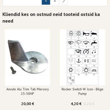
You're currently reading page
Page
Page
Järgmine
1
2
Kliendid kes on ostnud neid tooteid ostsid ka
need
Rocker Switch W. Icon - Bilge
Marina R Switch Without
Pump
Toggle/LED (ON)-OFF-(ON)
4,20 €
5,25 €
9,10 €
11,50 €