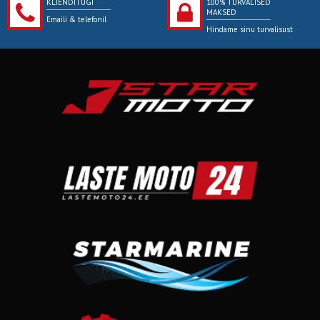
KLIENDITUGI
100% TURVALISED
MAKSED
Emaili & telefonil
Hindame sinu turvalisust