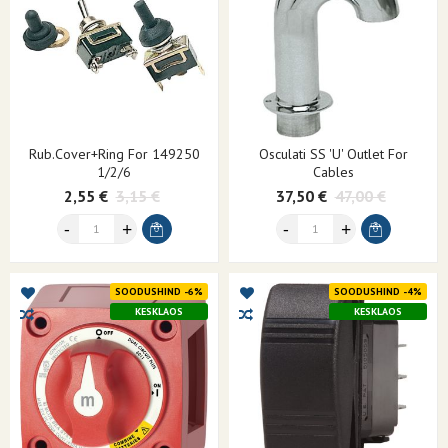
Rub.cover+ring For 149250
Osculati SS 'U' Outlet For
1/2/6
Cables
2,55 €
3,15 €
37,50 €
47,00 €
SOODUSHIND -6%
SOODUSHIND -4%
KESKLAOS
KESKLAOS