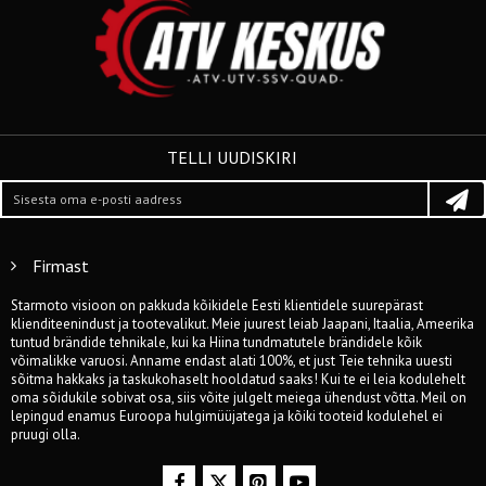
TELLI UUDISKIRI
Firmast
Starmoto visioon on pakkuda kõikidele Eesti klientidele suurepärast
klienditeenindust ja tootevalikut. Meie juurest leiab Jaapani, Itaalia, Ameerika
tuntud brändide tehnikale, kui ka Hiina tundmatutele brändidele kõik
võimalikke varuosi. Anname endast alati 100%, et just Teie tehnika uuesti
sõitma hakkaks ja taskukohaselt hooldatud saaks! Kui te ei leia kodulehelt
oma sõidukile sobivat osa, siis võite julgelt meiega ühendust võtta. Meil on
lepingud enamus Euroopa hulgimüüjatega ja kõiki tooteid kodulehel ei
pruugi olla.