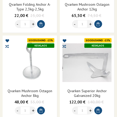
Qvarken Folding Anchor A-
Qvarken Mushroom Octagon
Type 2,3kg-2,5kg
Anchor 12kg
22,00 €
25,00 €
65,50 €
74,50 €
SOODUSHIND -13%
SOODUSHIND -13%
KESKLAOS
KESKLAOS
Qvarken Mushroom Octagon
Qvarken Superior Anchor
Anchor 8kg
Galvanized 20kg
48,00 €
55,00 €
122,00 €
140,00 €