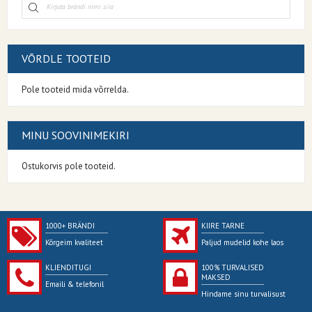
VÕRDLE TOOTEID
Pole tooteid mida võrrelda.
MINU SOOVINIMEKIRI
Ostukorvis pole tooteid.
1000+ BRÄNDI
KIIRE TARNE
Kõrgeim kvaliteet
Paljud mudelid kohe laos
KLIENDITUGI
100% TURVALISED
MAKSED
Emaili & telefonil
Hindame sinu turvalisust