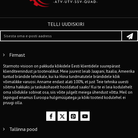
TELLI UUDISKIRI
Firmast
Starmoto visioon on pakkuda kõikidele Eesti klientidele suurepärast
klienditeenindust ja tootevalikut. Meie juurest leiab Jaapani, Itaalia, Ameerika
tuntud brändide tehnikale, kui ka Hiina tundmatutele brändidele kõik
võimalikke varuosi. Anname endast alati 100%, et just Teie tehnika uuesti
sõitma hakkaks ja taskukohaselt hooldatud saaks! Kui te ei leia kodulehelt
oma sõidukile sobivat osa, siis võite julgelt meiega ühendust võtta. Meil on
lepingud enamus Euroopa hulgimüüjatega ja kõiki tooteid kodulehel ei
pruugi olla.
Tallinna pood