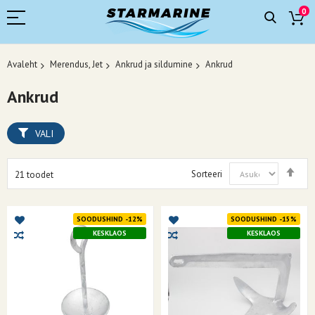
0
Avaleht
Merendus, Jet
Ankrud ja sildumine
Ankrud
Ankrud
VALI
Mää
Sorteeri
21
toodet
kah
suu
SOODUSHIND -12%
SOODUSHIND -15%
KESKLAOS
KESKLAOS