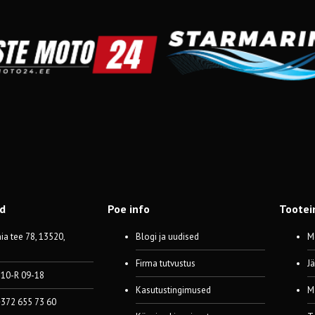
od
Poe info
Tootei
a tee 78, 13520,
Blogi ja uudised
M
Firma tutvustus
J
 10-R 09-18
Kasutustingimused
M
 +372 655 73 60