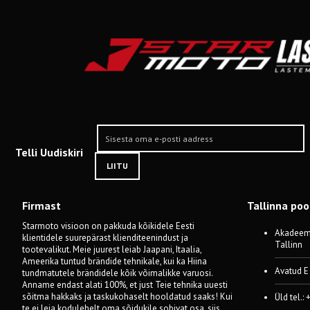
Telli Uudiskiri
LIITU
Firmast
Tallinna po
Starmoto visioon on pakkuda kõikidele Eesti
Akadeemi
klientidele suurepärast klienditeenindust ja
Tallinn
tootevalikut. Meie juurest leiab Jaapani, Itaalia,
Ameerika tuntud brändide tehnikale, kui ka Hiina
Avatud E
tundmatutele brändidele kõik võimalikke varuosi.
Anname endast alati 100%, et just Teie tehnika uuesti
sõitma hakkaks ja taskukohaselt hooldatud saaks! Kui
Üld tel.:
te ei leia kodulehelt oma sõidukile sobivat osa, siis