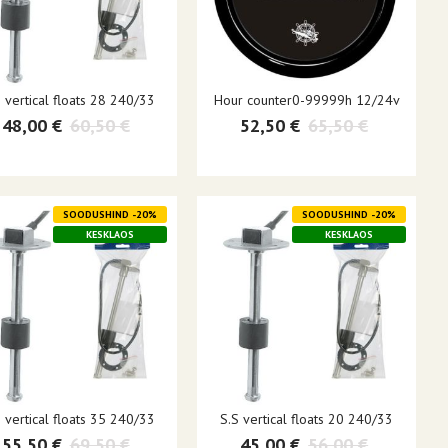
 vertical floats 28 240/33
Hour counter0-99999h 12/24v
48,00 €
60,50 €
52,50 €
65,50 €
SOODUSHIND -20%
SOODUSHIND -20%
KESKLAOS
KESKLAOS
 vertical floats 35 240/33
S.S vertical floats 20 240/33
55,50 €
69,50 €
45,00 €
56,00 €