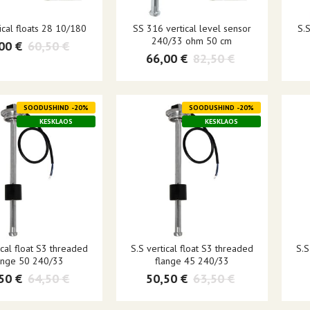
tical floats 28 10/180
SS 316 vertical level sensor
S.S
240/33 ohm 50 cm
00 €
60,50 €
66,00 €
82,50 €
SOODUSHIND -20%
SOODUSHIND -20%
KESKLAOS
KESKLAOS
ical float S3 threaded
S.S vertical float S3 threaded
S.S
ange 50 240/33
flange 45 240/33
50 €
64,50 €
50,50 €
63,50 €