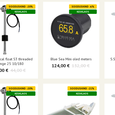
SOODUSHIND -20%
SOODUSHIND -6%
KESKLAOS
KESKLAOS
ical float S3 threaded
Blue Sea Mini oled meters
S.S
ange 25 10/180
124,00 €
132,00 €
00 €
44,00 €
SOODUSHIND -20%
SOODUSHIND -21%
KESKLAOS
KESKLAOS