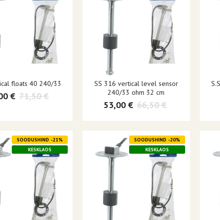
tical floats 40 240/33
SS 316 vertical level sensor
S.S
240/33 ohm 32 cm
00 €
71,50 €
53,00 €
66,50 €
SOODUSHIND -21%
SOODUSHIND -20%
KESKLAOS
KESKLAOS