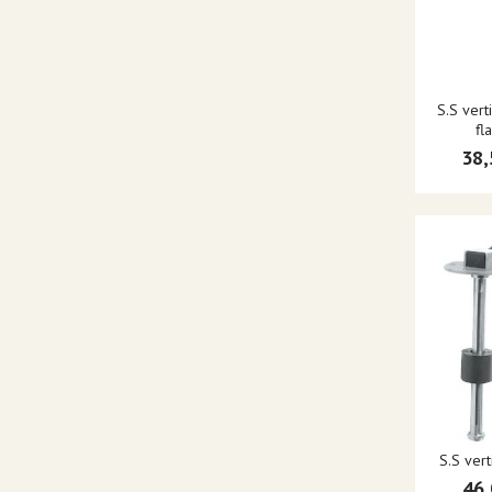
S.S vert
fl
38,
S.S ver
46,