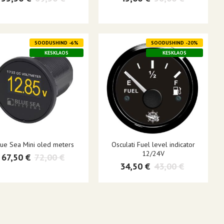
SOODUSHIND -6%
SOODUSHIND -20%
KESKLAOS
KESKLAOS
lue Sea Mini oled meters
Osculati Fuel level indicator
12/24V
67,50 €
72,00 €
34,50 €
43,00 €