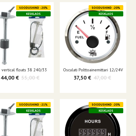
SOODUSHIND -20%
SOODUSHIND -20%
KESKLAOS
KESKLAOS
 vertical floats 38 240/33
Osculati Polttoainemittari 12/24V
44,00 €
55,00 €
37,50 €
47,00 €
SOODUSHIND -21%
SOODUSHIND -20%
KESKLAOS
KESKLAOS