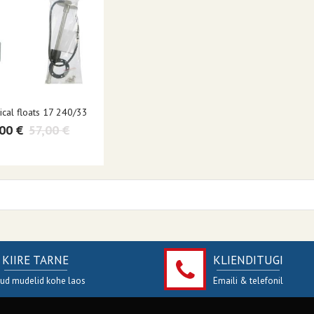
tical floats 17 240/33
00 €
57,00 €
KIIRE TARNE
KLIENDITUGI
jud mudelid kohe laos
Emaili & telefonil