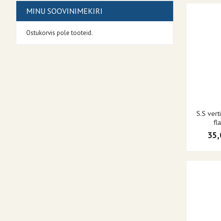
MINU SOOVINIMEKIRI
Ostukorvis pole tooteid.
S.S vert
fl
35,