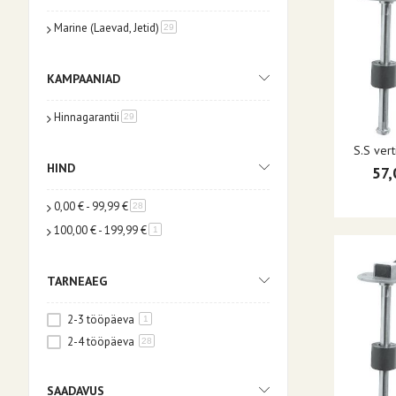
Marine (Laevad, Jetid)
toode
29
KAMPAANIAD
Hinnagarantii
toode
29
S.S ver
HIND
57,
0,00 €
-
99,99 €
toode
28
100,00 €
-
199,99 €
toode
1
TARNEAEG
2-3 tööpäeva
1
2-4 tööpäeva
28
SAADAVUS