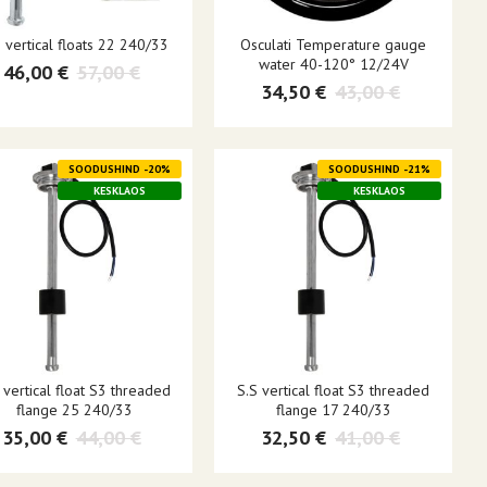
 vertical floats 22 240/33
Osculati Temperature gauge
water 40-120° 12/24V
46,00 €
57,00 €
34,50 €
43,00 €
SOODUSHIND -20%
SOODUSHIND -21%
KESKLAOS
KESKLAOS
 vertical float S3 threaded
S.S vertical float S3 threaded
flange 25 240/33
flange 17 240/33
35,00 €
44,00 €
32,50 €
41,00 €