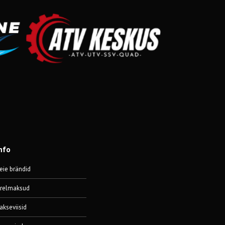
nfo
eie brändid
ärelmaksud
akseviisid