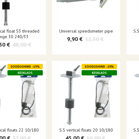
ical float S3 threaded
Universal speedometer pipe
S.S
ange 30 240/33
9,90 €
12,50 €
50 €
48,00 €
SOODUSHIND -19%
SOODUSHIND -20%
KESKLAOS
KESKLAOS
tical floats 22 10/180
S.S vertical floats 20 10/180
S.S
00 €
57,00 €
45,00 €
56,00 €