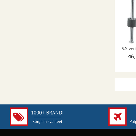
S.S ver
46,
1000+ BRÄNDI
Kõrgeim kvaliteet
Pal