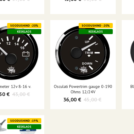
SOODUSHIND -20%
SOODUSHIND -20%
KESKLAOS
KESKLAOS
meter 12v 8-16 v.
Osculati Powertrim gauge 0-190
B
Ohms 12/24V
50 €
43,00 €
36,00 €
45,00 €
SOODUSHIND -19%
KESKLAOS