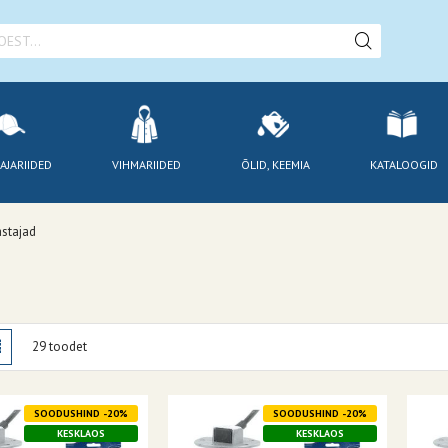
AJARIIDED
VIHMARIIDED
ÕLID, KEEMIA
KATALOOGID
stajad
amisviis
stik
Nimekiri
29
toodet
SOODUSHIND -20%
SOODUSHIND -20%
KESKLAOS
KESKLAOS