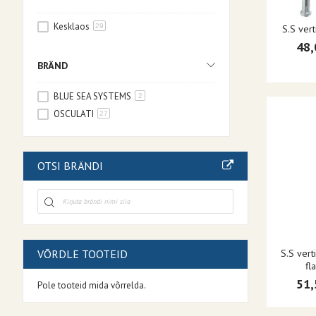
Kesklaos
29
S.S ver
48,
BRÄND
BLUE SEA SYSTEMS
2
OSCULATI
27
OTSI BRÄNDI
S.S vert
VÕRDLE TOOTEID
fl
51,
Pole tooteid mida võrrelda.