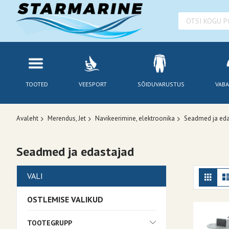
TOOTED
VEESPORT
SÕIDUVARUSTUS
VABA
Avaleht
Merendus, Jet
Navikeerimine, elektroonika
Seadmed ja eda
Seadmed ja edastajad
Kuv
Ruudu
VALI
OSTLEMISE VALIKUD
TOOTEGRUPP