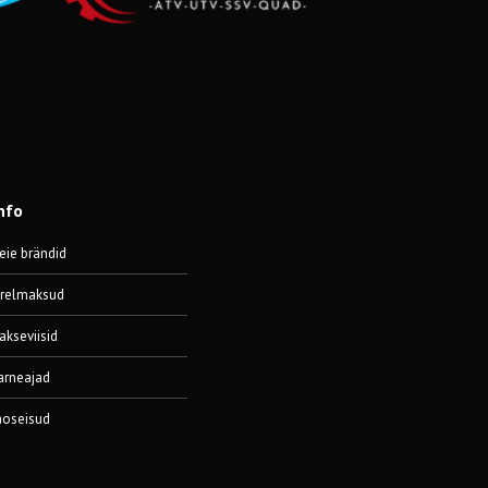
nfo
eie brändid
ärelmaksud
akseviisid
arneajad
aoseisud