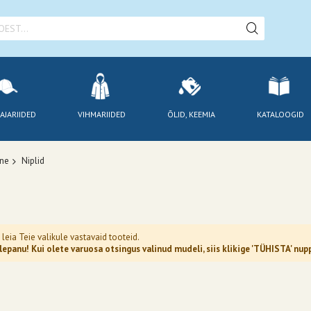
AJARIIDED
VIHMARIIDED
ÕLID, KEEMIA
KATALOOGID
ine
Niplid
 leia Teie valikule vastavaid tooteid.
epanu! Kui olete varuosa otsingus valinud mudeli, siis klikige 'TÜHISTA' n