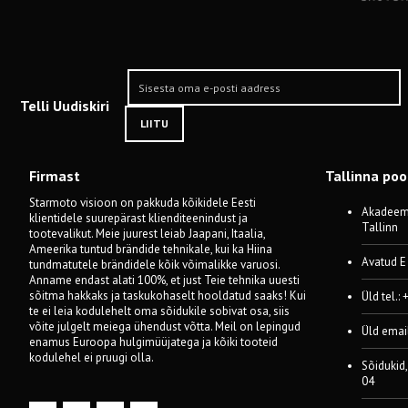
Telli Uudiskiri
LIITU
Firmast
Tallinna po
Starmoto visioon on pakkuda kõikidele Eesti
Akadeemi
klientidele suurepärast klienditeenindust ja
Tallinn
tootevalikut. Meie juurest leiab Jaapani, Itaalia,
Ameerika tuntud brändide tehnikale, kui ka Hiina
Avatud E
tundmatutele brändidele kõik võimalikke varuosi.
Anname endast alati 100%, et just Teie tehnika uuesti
sõitma hakkaks ja taskukohaselt hooldatud saaks! Kui
Üld tel.:
te ei leia kodulehelt oma sõidukile sobivat osa, siis
võite julgelt meiega ühendust võtta. Meil on lepingud
Üld emai
enamus Euroopa hulgimüüjatega ja kõiki tooteid
kodulehel ei pruugi olla.
Sõidukid,
04