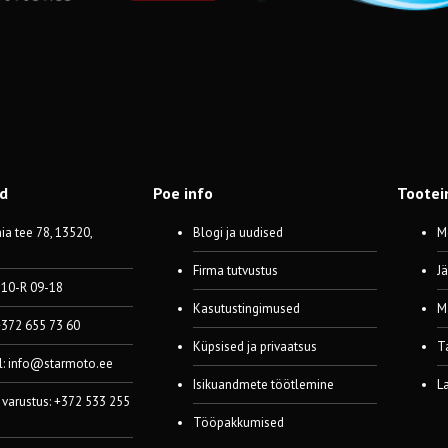
od
Poe info
Tootei
a tee 78, 13520,
Blogi ja uudised
M
Firma tutvustus
J
 10-R 09-18
Kasutustingimused
M
 +372 655 73 60
Küpsised ja privaatsus
T
l:
info@starmoto.ee
Isikuandmete töötlemine
L
 varustus: +372 533 255
Tööpakkumised