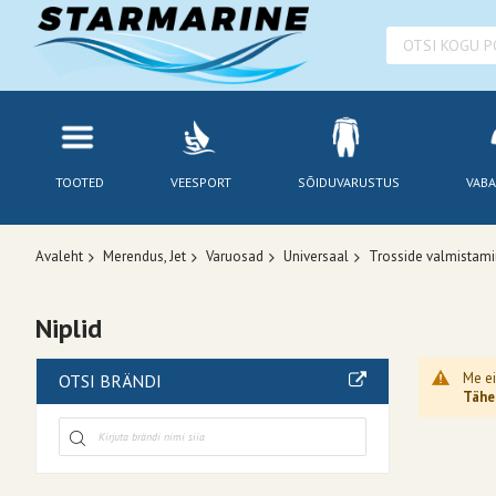
TOOTED
VEESPORT
SÕIDUVARUSTUS
VABA
Avaleht
Merendus, Jet
Varuosad
Universaal
Trosside valmistam
Niplid
Me ei
OTSI BRÄNDI
Tähel