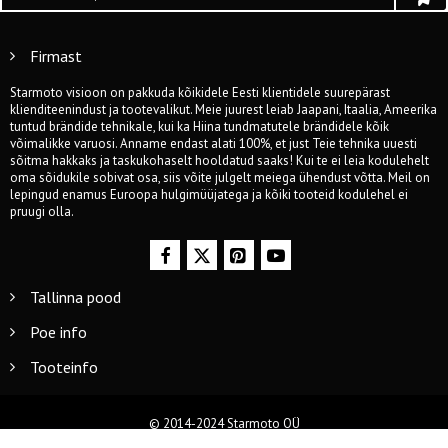
Firmast
Starmoto visioon on pakkuda kõikidele Eesti klientidele suurepärast
klienditeenindust ja tootevalikut. Meie juurest leiab Jaapani, Itaalia, Ameerika
tuntud brändide tehnikale, kui ka Hiina tundmatutele brändidele kõik
võimalikke varuosi. Anname endast alati 100%, et just Teie tehnika uuesti
sõitma hakkaks ja taskukohaselt hooldatud saaks! Kui te ei leia kodulehelt
oma sõidukile sobivat osa, siis võite julgelt meiega ühendust võtta. Meil on
lepingud enamus Euroopa hulgimüüjatega ja kõiki tooteid kodulehel ei
pruugi olla.
Tallinna pood
Poe info
Tooteinfo
© 2014-2024 Starmoto OÜ