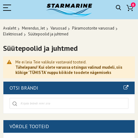
0
Avaleht
Merendus, Jet
Varuosad
Päramootorite varuosad
Elektriosad
Süütepoolid ja juhtmed
Süütepoolid ja juhtmed
Me ei leia Teie valikule vastavaid tooteid.
Tähelepanu! Kui olete varuosa otsingus valinud mudeli, siis
klikige 'TÜHISTA' nuppu kõikide toodete nägemiseks
OTSI BRÄNDI
VÕRDLE TOOTEID