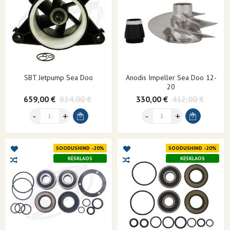
SBT Jetpump Sea Doo
Anodis Impeller Sea Doo 12-
20
659,00 €
824,00 €
330,00 €
412,00 €
SOODUSHIND -20%
SOODUSHIND -20%
KESKLAOS
KESKLAOS