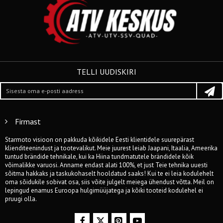
TELLI UUDISKIRI
Firmast
Starmoto visioon on pakkuda kõikidele Eesti klientidele suurepärast
klienditeenindust ja tootevalikut. Meie juurest leiab Jaapani, Itaalia, Ameerika
tuntud brändide tehnikale, kui ka Hiina tundmatutele brändidele kõik
võimalikke varuosi. Anname endast alati 100%, et just Teie tehnika uuesti
sõitma hakkaks ja taskukohaselt hooldatud saaks! Kui te ei leia kodulehelt
oma sõidukile sobivat osa, siis võite julgelt meiega ühendust võtta. Meil on
lepingud enamus Euroopa hulgimüüjatega ja kõiki tooteid kodulehel ei
pruugi olla.