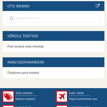
OTSI BRÄNDI
VÕRDLE TOOTEID
Pole tooteid mida võrrelda.
MINU SOOVINIMEKIRI
Ostukorvis pole tooteid.
1000+ BRÄNDI
KIIRE TARNE
Kõrgeim kvaliteet
Paljud mudelid kohe laos