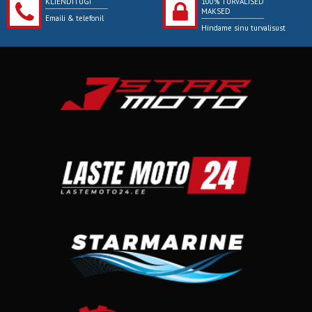
KLIENDITUGI
100% TURVALISED
MAKSED
Emaili & telefonil
Hindame sinu turvalisust