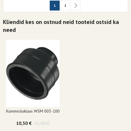
Page
You're currently reading page
Page
Page
Järgmine
1
2
Kliendid kes on ostnud neid tooteid ostsid ka
need
Kummisõuklaas WSM 003-100
10,50 €
13,00 €