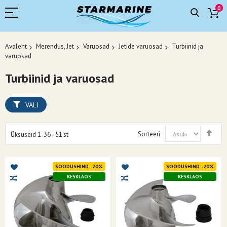
0
Avaleht
Merendus, Jet
Varuosad
Jetide varuosad
Turbiinid ja
varuosad
Turbiinid ja varuosad
VALI
Mää
Sorteeri
Üksuseid
1
-
36
-
51
'st
kah
suu
SOODUSHIND -20%
SOODUSHIND -20%
KESKLAOS
KESKLAOS