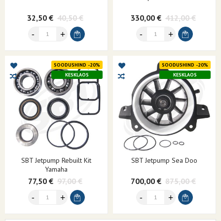
32,50 €
40,50 €
330,00 €
412,00 €
SOODUSHIND -20%
SOODUSHIND -20%
KESKLAOS
KESKLAOS
SBT Jetpump Rebuilt Kit
SBT Jetpump Sea Doo
Yamaha
77,50 €
97,00 €
700,00 €
875,00 €