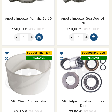
Anodis Impeller Yamaha 15-25
Anodis Impeller Sea Doo 14-
20
330,00 €
412,00 €
330,00 €
412,00 €
SOODUSHIND -20%
SOODUSHIND -20%
KESKLAOS
KESKLAOS
SBT Wear Ring Yamaha
SBT Jetpump Rebuilt Kit Sea
Doo
62,50 €
78,00 €
77,50 €
97,00 €