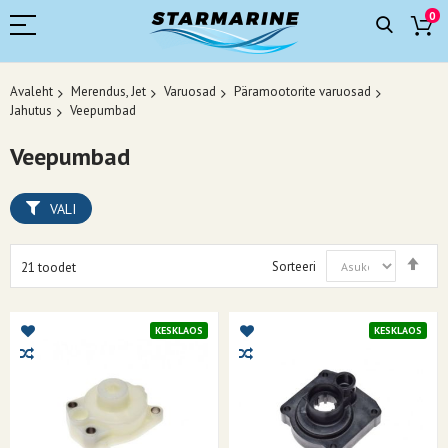
0
Avaleht
Merendus, Jet
Varuosad
Päramootorite varuosad
Jahutus
Veepumbad
Veepumbad
VALI
Mää
Sorteeri
21
toodet
kah
suu
KESKLAOS
KESKLAOS