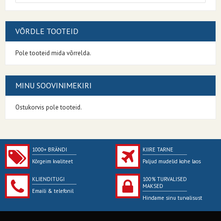
VÕRDLE TOOTEID
Pole tooteid mida võrrelda.
MINU SOOVINIMEKIRI
Ostukorvis pole tooteid.
1000+ BRÄNDI
KIIRE TARNE
Kõrgeim kvaliteet
Paljud mudelid kohe laos
KLIENDITUGI
100% TURVALISED
MAKSED
Emaili & telefonil
Hindame sinu turvalisust