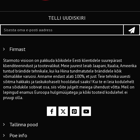
TELLI UUDISKIRI
Firmast
Starmoto visioon on pakkuda kõikidele Eesti klientidele suurepärast
klienditeenindust ja tootevalikut. Meie juurest leiab Jaapani, Itaalia, Ameerika
tuntud brändide tehnikale, kui ka Hiina tundmatutele brändidele kõik
võimalikke varuosi. Anname endast alati 100%, et just Teie tehnika uuesti
sõitma hakkaks ja taskukohaselt hooldatud saaks! Kui te ei leia kodulehelt
oma sõidukile sobivat osa, siis võite julgelt meiega ühendust võtta. Meil on
lepingud enamus Euroopa hulgimüüjatega ja kõiki tooteid kodulehel ei
pruugi olla.
Tallinna pood
Poe info