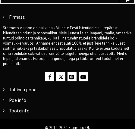
Firmast
Starmoto visioon on pakkuda kõikidele Eesti klientidele suurepärast
klienditeenindust ja tootevalikut. Meie juurest leiab Jaapani, Itaalia, Ameerika
tuntud brändide tehnikale, kui ka Hiina tundmatutele brändidele kõik
võimalikke varuosi. Anname endast alati 100%, et just Teie tehnika uuesti
sõitma hakkaks ja taskukohaselt hooldatud saaks! Kui te ei leia kodulehelt
oma sõidukile sobivat osa, siis võite julgelt meiega ühendust võtta. Meil on
lepingud enamus Euroopa hulgimüüjatega ja kõiki tooteid kodulehel ei
pruugi olla.
Tallinna pood
Poe info
Tooteinfo
© 2014-2024 Starmoto OÜ