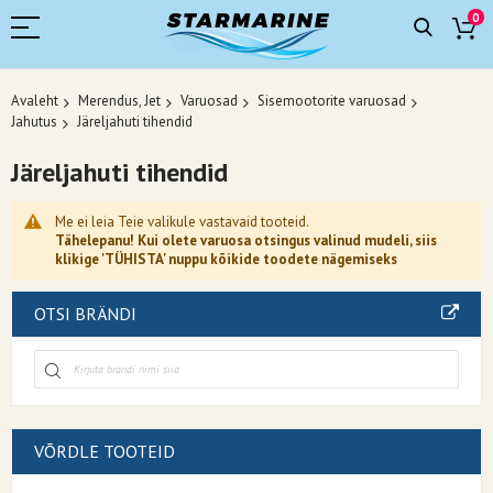
0
Avaleht
Merendus, Jet
Varuosad
Sisemootorite varuosad
Jahutus
Järeljahuti tihendid
Järeljahuti tihendid
Me ei leia Teie valikule vastavaid tooteid.
Tähelepanu! Kui olete varuosa otsingus valinud mudeli, siis
klikige 'TÜHISTA' nuppu kõikide toodete nägemiseks
OTSI BRÄNDI
VÕRDLE TOOTEID