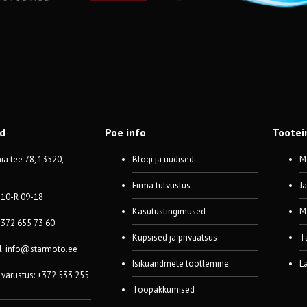
od
Poe info
Tootei
a tee 78, 13520,
Blogi ja uudised
M
Firma tutvustus
J
 10-R 09-18
Kasutustingimused
M
 +372 655 73 60
Küpsised ja privaatsus
T
l:
info@starmoto.ee
Isikuandmete töötlemine
L
 varustus: +372 533 255
Tööpakkumised