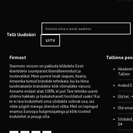
Telli Uudiskiri
LIITU
Firmast
Tallinna po
Starmoto visioon on pakkuda kõikidele Eesti
Akadeemi
klientidele suurepärast klienditeenindust ja
Tallinn
tootevalikut. Meie juurest leiab Jaapani, Itaalia,
Ameerika tuntud brändide tehnikale, kui ka Hiina
Avatud E
tundmatutele brändidele kõik võimalikke varuosi.
Anname endast alati 100%, et just Teie tehnika uuesti
sõitma hakkaks ja taskukohaselt hooldatud saaks! Kui
Üld tel.:
te ei leia kodulehelt oma sõidukile sobivat osa, siis
võite julgelt meiega ühendust võtta. Meil on lepingud
Üld emai
enamus Euroopa hulgimüüjatega ja kõiki tooteid
kodulehel ei pruugi olla.
Sõidukid,
04