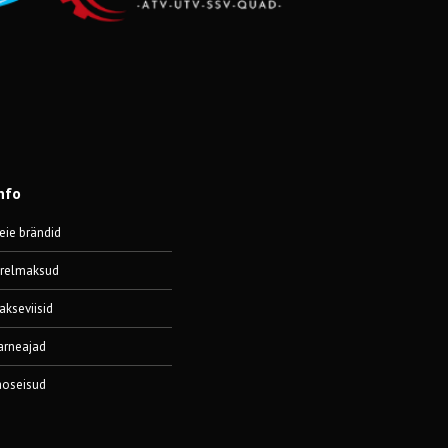
nfo
eie brändid
ärelmaksud
akseviisid
arneajad
aoseisud