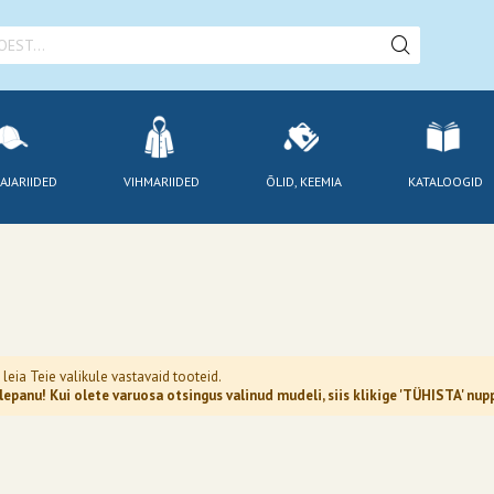
AJARIIDED
VIHMARIIDED
ÕLID, KEEMIA
KATALOOGID
 leia Teie valikule vastavaid tooteid.
epanu! Kui olete varuosa otsingus valinud mudeli, siis klikige 'TÜHISTA' n