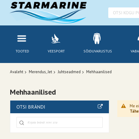
TOOTED
VEESPORT
SÕIDUVARUSTUS
VABA
Avaleht
Merendus, Jet
Juhtseadmed
Mehhaanilised
Mehhaanilised
Me ei
OTSI BRÄNDI
Tähel