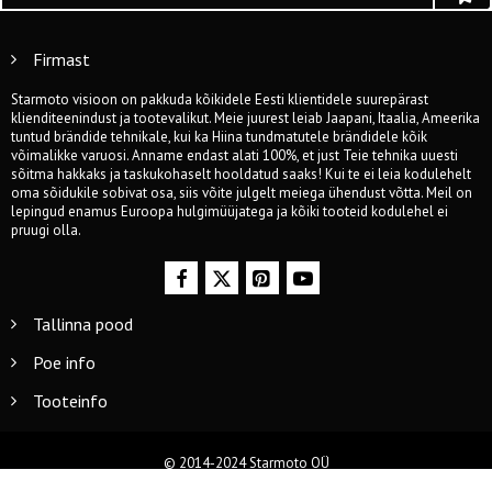
Firmast
Starmoto visioon on pakkuda kõikidele Eesti klientidele suurepärast
klienditeenindust ja tootevalikut. Meie juurest leiab Jaapani, Itaalia, Ameerika
tuntud brändide tehnikale, kui ka Hiina tundmatutele brändidele kõik
võimalikke varuosi. Anname endast alati 100%, et just Teie tehnika uuesti
sõitma hakkaks ja taskukohaselt hooldatud saaks! Kui te ei leia kodulehelt
oma sõidukile sobivat osa, siis võite julgelt meiega ühendust võtta. Meil on
lepingud enamus Euroopa hulgimüüjatega ja kõiki tooteid kodulehel ei
pruugi olla.
Tallinna pood
Poe info
Tooteinfo
© 2014-2024 Starmoto OÜ