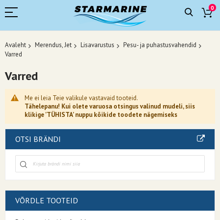
0
Avaleht
Merendus, Jet
Lisavarustus
Pesu- ja puhastusvahendid
Varred
Varred
Me ei leia Teie valikule vastavaid tooteid.
Tähelepanu! Kui olete varuosa otsingus valinud mudeli, siis
klikige 'TÜHISTA' nuppu kõikide toodete nägemiseks
OTSI BRÄNDI
VÕRDLE TOOTEID