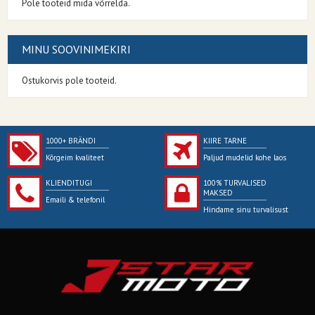
Pole tooteid mida võrrelda.
MINU SOOVINIMEKIRI
Ostukorvis pole tooteid.
1000+ BRÄNDI
KIIRE TARNE
Kõrgeim kvaliteet
Paljud mudelid kohe laos
KLIENDITUGI
100% TURVALISED
MAKSED
Emaili & telefonil
Hindame sinu turvalisust