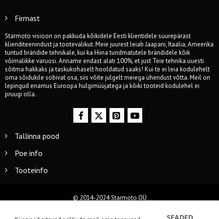
Firmast
Starmoto visioon on pakkuda kõikidele Eesti klientidele suurepärast
klienditeenindust ja tootevalikut. Meie juurest leiab Jaapani, Itaalia, Ameerika
tuntud brändide tehnikale, kui ka Hiina tundmatutele brändidele kõik
võimalikke varuosi. Anname endast alati 100%, et just Teie tehnika uuesti
sõitma hakkaks ja taskukohaselt hooldatud saaks! Kui te ei leia kodulehelt
oma sõidukile sobivat osa, siis võite julgelt meiega ühendust võtta. Meil on
lepingud enamus Euroopa hulgimüüjatega ja kõiki tooteid kodulehel ei
pruugi olla.
Tallinna pood
Poe info
Tooteinfo
© 2014-2024 Starmoto OÜ
SEADED