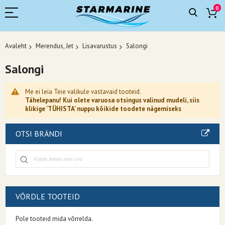
0
Avaleht
Merendus, Jet
Lisavarustus
Salongi
Salongi
Me ei leia Teie valikule vastavaid tooteid.
Tähelepanu! Kui olete varuosa otsingus valinud mudeli, siis
klikige 'TÜHISTA' nuppu kõikide toodete nägemiseks
OTSI BRÄNDI
VÕRDLE TOOTEID
Pole tooteid mida võrrelda.