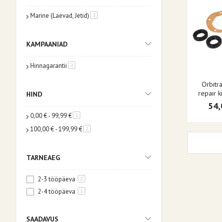
Marine (Laevad, Jetid)
toode
3
KAMPAANIAD
Hinnagarantii
toode
3
Orbitr
repair 
HIND
54,
0,00 €
-
99,99 €
toode
1
100,00 €
-
199,99 €
toode
2
TARNEAEG
2-3 tööpäeva
2
2-4 tööpäeva
1
SAADAVUS