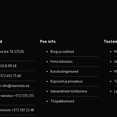
od
Poe info
Tootei
a tee 78, 13520,
Blogi ja uudised
M
Firma tutvustus
J
 10-R 09-18
Kasutustingimused
M
 +372 655 73 60
Küpsised ja privaatsus
T
l:
info@starmoto.ee
Isikuandmete töötlemine
L
 varustus: +372 533 255
Tööpakkumised
 remont: +372 507 22 48