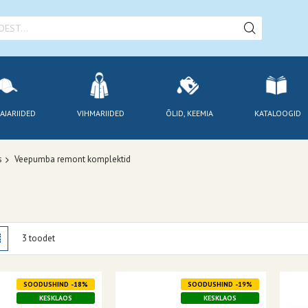
AJARIIDED
VIHMARIIDED
ÕLID, KEEMIA
KATALOOGID
s
Veepumba remont komplektid
amisviis
stik
Nimekiri
3
toodet
SOODUSHIND -18%
SOODUSHIND -19%
KESKLAOS
KESKLAOS