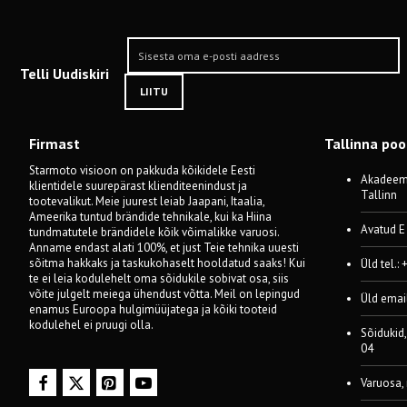
Telli Uudiskiri
LIITU
Firmast
Tallinna po
Starmoto visioon on pakkuda kõikidele Eesti
Akadeemi
klientidele suurepärast klienditeenindust ja
Tallinn
tootevalikut. Meie juurest leiab Jaapani, Itaalia,
Ameerika tuntud brändide tehnikale, kui ka Hiina
Avatud E
tundmatutele brändidele kõik võimalikke varuosi.
Anname endast alati 100%, et just Teie tehnika uuesti
sõitma hakkaks ja taskukohaselt hooldatud saaks! Kui
Üld tel.:
te ei leia kodulehelt oma sõidukile sobivat osa, siis
võite julgelt meiega ühendust võtta. Meil on lepingud
Üld emai
enamus Euroopa hulgimüüjatega ja kõiki tooteid
kodulehel ei pruugi olla.
Sõidukid,
04
Varuosa,