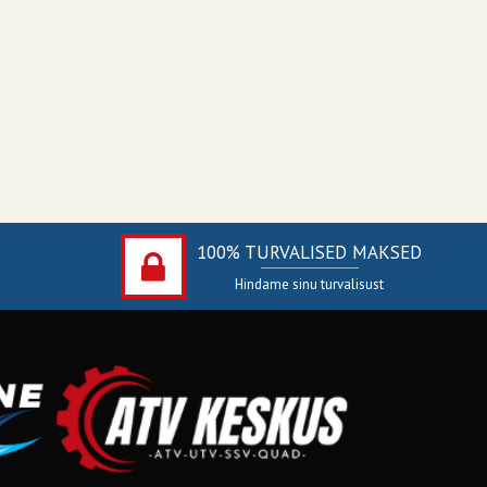
100% TURVALISED MAKSED
Hindame sinu turvalisust