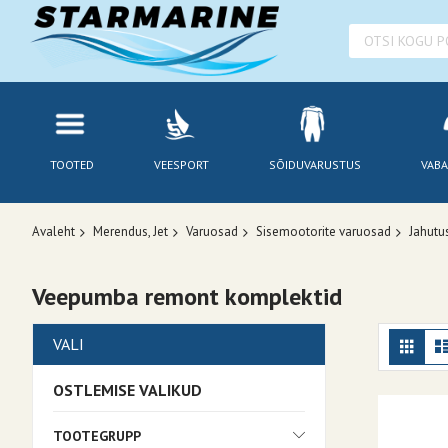
TOOTED
VEESPORT
SÕIDUVARUSTUS
VABA
Avaleht
Merendus, Jet
Varuosad
Sisemootorite varuosad
Jahutu
Veepumba remont komplektid
Kuv
Ruudu
VALI
OSTLEMISE VALIKUD
TOOTEGRUPP