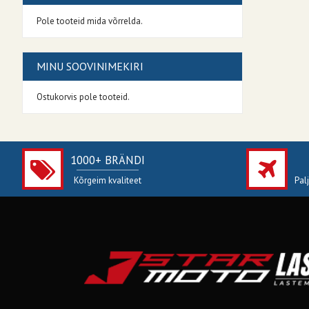
Pole tooteid mida võrrelda.
MINU SOOVINIMEKIRI
Ostukorvis pole tooteid.
1000+ BRÄNDI
Kõrgeim kvaliteet
Pal