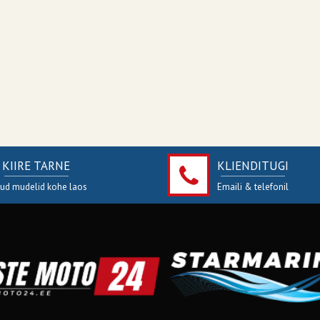
KIIRE TARNE
KLIENDITUGI
jud mudelid kohe laos
Emaili & telefonil