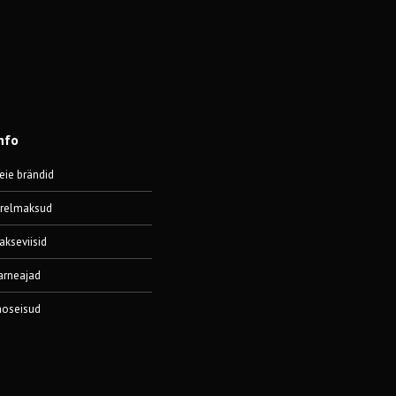
nfo
eie brändid
ärelmaksud
akseviisid
arneajad
aoseisud