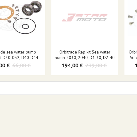
ade sea water pump
Orbitrade Rep kit Sea water
Orbi
kit D30-D32, D40-D44
pump 2030, 2040, D1-30, D2-40
Vol
00 €
66,00 €
194,00 €
239,00 €