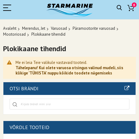
0
Avaleht
Merendus, Jet
Varuosad
Päramootorite varuosad
Mootoriosad
Plokikaane tihendid
Plokikaane tihendid
Me ei leia Teie valikule vastavaid tooteid.
Tähelepanu! Kui olete varuosa otsingus valinud mudeli, siis
klikige 'TÜHISTA' nuppu kõikide toodete nägemiseks
OTSI BRÄNDI
VÕRDLE TOOTEID