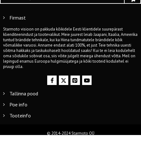
Firmast
Starmoto visioon on pakkuda kõikidele Eesti klientidele suurepärast
klienditeenindust ja tootevalikut. Meie juurest leiab Jaapani, Itaalia, Ameerika
tuntud brändide tehnikale, kui ka Hiina tundmatutele brändidele kõik
võimalikke varuosi. Anname endast alati 100%, et just Teie tehnika uuesti
sõitma hakkaks ja taskukohaselt hooldatud saaks! Kui te ei leia kodulehelt
oma sõidukile sobivat osa, siis võite julgelt meiega ühendust võtta. Meil on
lepingud enamus Euroopa hulgimüüjatega ja kõiki tooteid kodulehel ei
pruugi olla.
Tallinna pood
Poe info
Tooteinfo
© 2014-2024 Starmoto OÜ