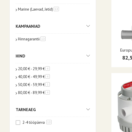
Marine (Laevad, Jetid)
toode
13
KAMPAANIAD
Hinnagarantii
toode
13
Europu
HIND
82,
20,00 €
-
29,99 €
toode
4
40,00 €
-
49,99 €
toode
4
50,00 €
-
59,99 €
toode
1
80,00 €
-
89,99 €
toode
4
TARNEAEG
2-4 tööpäeva
13