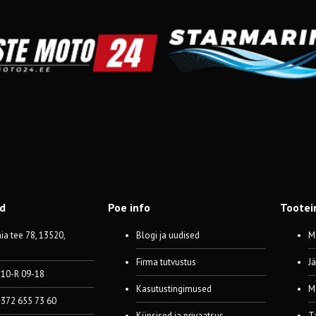
od
Poe info
Tootei
a tee 78, 13520,
Blogi ja uudised
M
Firma tutvustus
J
 10-R 09-18
Kasutustingimused
M
 +372 655 73 60
Küpsised ja privaatsus
T