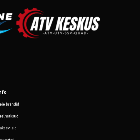
nfo
eie brändid
ärelmaksud
akseviisid
arneajad