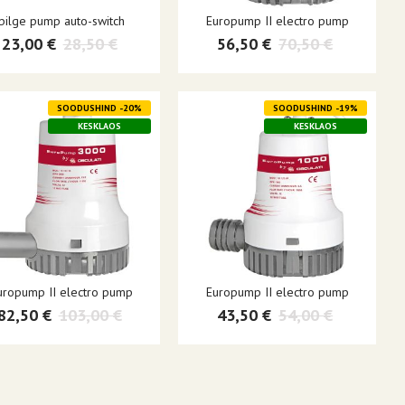
bilge pump auto-switch
Europump II electro pump
23,00 €
28,50 €
56,50 €
70,50 €
SOODUSHIND -20%
SOODUSHIND -19%
KESKLAOS
KESKLAOS
uropump II electro pump
Europump II electro pump
82,50 €
103,00 €
43,50 €
54,00 €