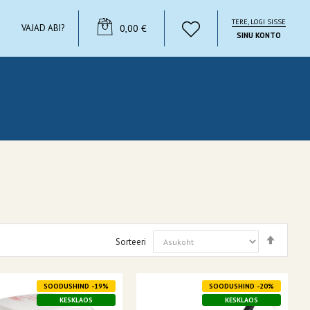
TERE, LOGI SISSE
YOUR CART
VAJAD ABI?
0,00 €
SINU KONTO
Määra
Sorteeri
kahane
suunas
SOODUSHIND -19%
SOODUSHIND -20%
KESKLAOS
KESKLAOS