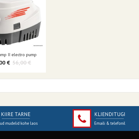
mp II electro pump
00 €
56,00 €
KIIRE TARNE
KLIENDITUGI
jud mudelid kohe laos
Emaili & telefonil