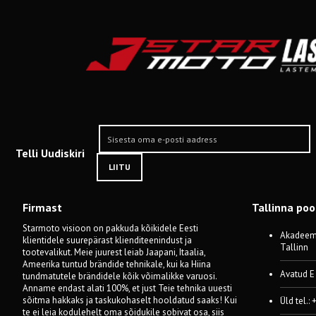
Telli Uudiskiri
LIITU
Firmast
Tallinna po
Starmoto visioon on pakkuda kõikidele Eesti
Akadeemi
klientidele suurepärast klienditeenindust ja
Tallinn
tootevalikut. Meie juurest leiab Jaapani, Itaalia,
Ameerika tuntud brändide tehnikale, kui ka Hiina
Avatud E
tundmatutele brändidele kõik võimalikke varuosi.
Anname endast alati 100%, et just Teie tehnika uuesti
sõitma hakkaks ja taskukohaselt hooldatud saaks! Kui
Üld tel.:
te ei leia kodulehelt oma sõidukile sobivat osa, siis