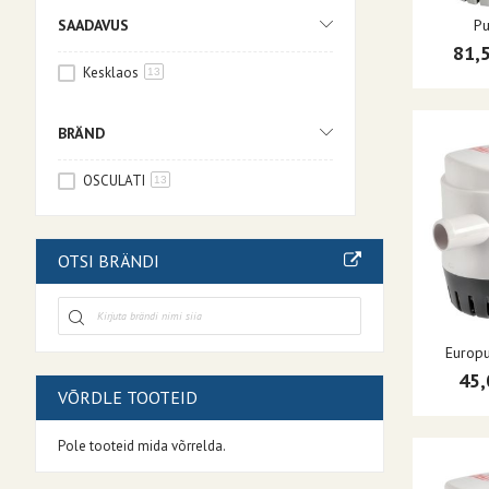
P
SAADAVUS
81,
Kesklaos
13
BRÄND
OSCULATI
13
OTSI BRÄNDI
Europu
45,
VÕRDLE TOOTEID
Pole tooteid mida võrrelda.