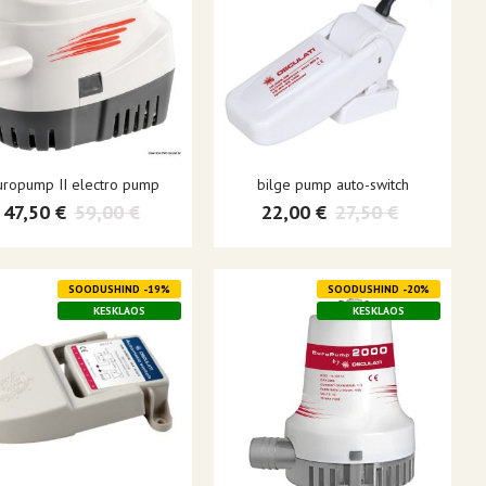
uropump II electro pump
bilge pump auto-switch
47,50 €
59,00 €
22,00 €
27,50 €
SOODUSHIND -19%
SOODUSHIND -20%
KESKLAOS
KESKLAOS