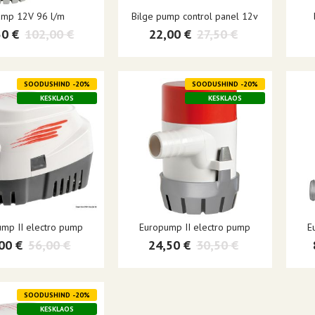
ump 12V 96 l/m
Bilge pump control panel 12v
50 €
102,00 €
22,00 €
27,50 €
SOODUSHIND -20%
SOODUSHIND -20%
KESKLAOS
KESKLAOS
mp II electro pump
Europump II electro pump
E
00 €
56,00 €
24,50 €
30,50 €
SOODUSHIND -20%
KESKLAOS