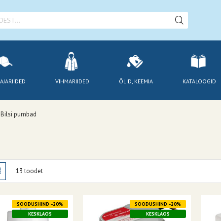
AJARIIDED
VIHMARIIDED
ÕLID, KEEMIA
KATALOOGID
Bilsi pumbad
amisviis
stik
Nimekiri
13
toodet
SOODUSHIND -20%
SOODUSHIND -20%
KESKLAOS
KESKLAOS