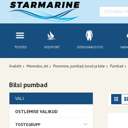
TOOTED
VEESPORT
SÕIDUVARUSTUS
VABA
Avaleht
Merendus, Jet
Pesemine, pumbad, torud ja küte
Pumbad
Bilsi pumbad
Kuv
Ruudu
VALI
OSTLEMISE VALIKUD
TOOTEGRUPP