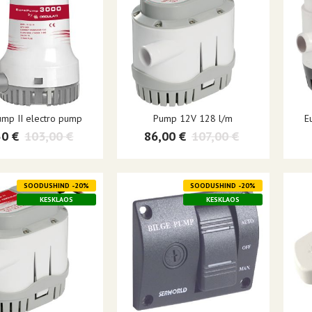
mp II electro pump
Pump 12V 128 l/m
E
50 €
103,00 €
86,00 €
107,00 €
SOODUSHIND -20%
SOODUSHIND -20%
KESKLAOS
KESKLAOS