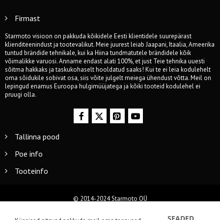
Firmast
Starmoto visioon on pakkuda kõikidele Eesti klientidele suurepärast
klienditeenindust ja tootevalikut. Meie juurest leiab Jaapani, Itaalia, Ameerika
tuntud brändide tehnikale, kui ka Hiina tundmatutele brändidele kõik
võimalikke varuosi. Anname endast alati 100%, et just Teie tehnika uuesti
sõitma hakkaks ja taskukohaselt hooldatud saaks! Kui te ei leia kodulehelt
oma sõidukile sobivat osa, siis võite julgelt meiega ühendust võtta. Meil on
lepingud enamus Euroopa hulgimüüjatega ja kõiki tooteid kodulehel ei
pruugi olla.
Tallinna pood
Poe info
Tooteinfo
© 2014-2024 Starmoto OÜ
SEADED