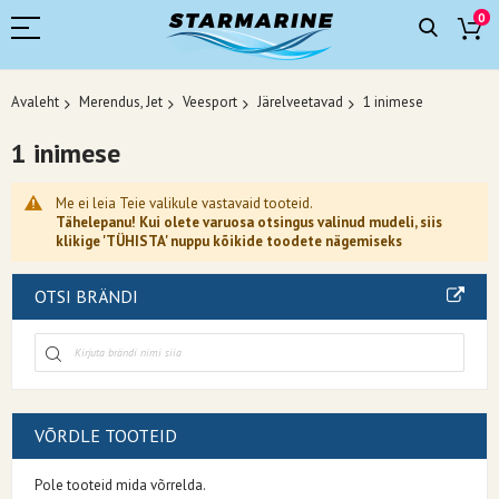
0
Avaleht
Merendus, Jet
Veesport
Järelveetavad
1 inimese
1 inimese
Me ei leia Teie valikule vastavaid tooteid.
Tähelepanu! Kui olete varuosa otsingus valinud mudeli, siis
klikige 'TÜHISTA' nuppu kõikide toodete nägemiseks
OTSI BRÄNDI
VÕRDLE TOOTEID
Pole tooteid mida võrrelda.