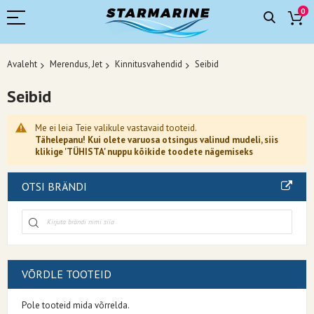
0
Avaleht
Merendus, Jet
Kinnitusvahendid
Seibid
Seibid
Me ei leia Teie valikule vastavaid tooteid.
Tähelepanu! Kui olete varuosa otsingus valinud mudeli, siis
klikige 'TÜHISTA' nuppu kõikide toodete nägemiseks
OTSI BRÄNDI
VÕRDLE TOOTEID
Pole tooteid mida võrrelda.