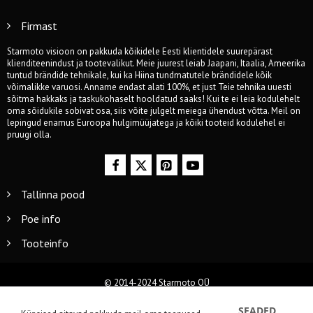
Firmast
Starmoto visioon on pakkuda kõikidele Eesti klientidele suurepärast
klienditeenindust ja tootevalikut. Meie juurest leiab Jaapani, Itaalia, Ameerika
tuntud brändide tehnikale, kui ka Hiina tundmatutele brändidele kõik
võimalikke varuosi. Anname endast alati 100%, et just Teie tehnika uuesti
sõitma hakkaks ja taskukohaselt hooldatud saaks! Kui te ei leia kodulehelt
oma sõidukile sobivat osa, siis võite julgelt meiega ühendust võtta. Meil on
lepingud enamus Euroopa hulgimüüjatega ja kõiki tooteid kodulehel ei
pruugi olla.
Tallinna pood
Poe info
Tooteinfo
© 2014-2024 Starmoto OÜ
SEADED