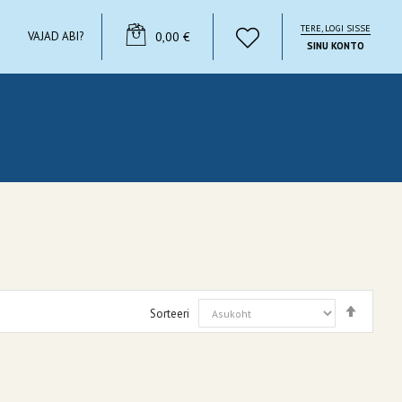
TERE, LOGI SISSE
YOUR CART
VAJAD ABI?
0,00 €
SINU KONTO
Määra
Sorteeri
kahane
suunas