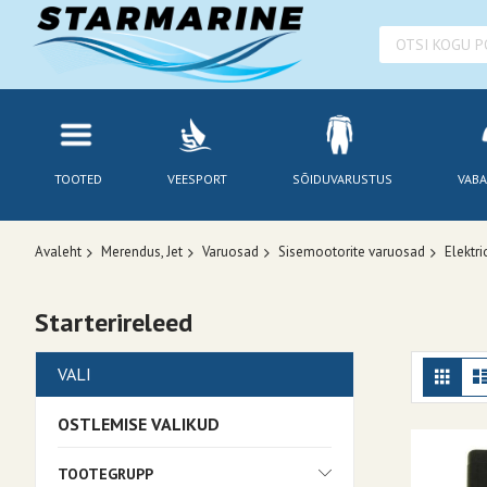
TOOTED
VEESPORT
SÕIDUVARUSTUS
VABA
Avaleht
Merendus, Jet
Varuosad
Sisemootorite varuosad
Elektr
Starterireleed
Kuv
Ruudu
VALI
OSTLEMISE VALIKUD
TOOTEGRUPP