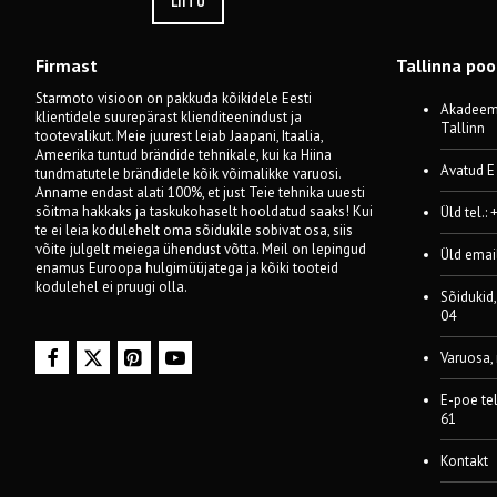
LIITU
Firmast
Tallinna po
Starmoto visioon on pakkuda kõikidele Eesti
Akadeemi
klientidele suurepärast klienditeenindust ja
Tallinn
tootevalikut. Meie juurest leiab Jaapani, Itaalia,
Ameerika tuntud brändide tehnikale, kui ka Hiina
Avatud E
tundmatutele brändidele kõik võimalikke varuosi.
Anname endast alati 100%, et just Teie tehnika uuesti
sõitma hakkaks ja taskukohaselt hooldatud saaks! Kui
Üld tel.:
te ei leia kodulehelt oma sõidukile sobivat osa, siis
võite julgelt meiega ühendust võtta. Meil on lepingud
Üld emai
enamus Euroopa hulgimüüjatega ja kõiki tooteid
kodulehel ei pruugi olla.
Sõidukid,
04
Varuosa,
E-poe te
61
Kontakt