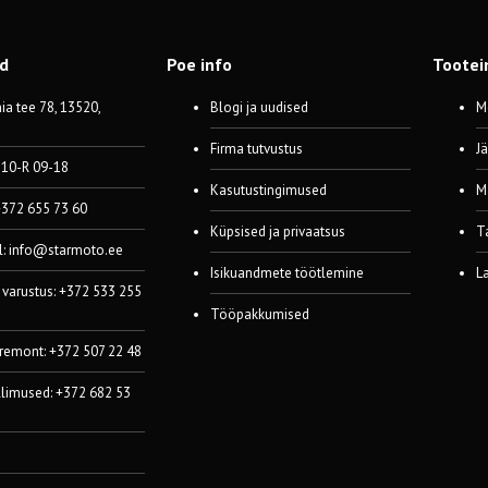
od
Poe info
Tootei
a tee 78, 13520,
Blogi ja uudised
M
Firma tutvustus
J
 10-R 09-18
Kasutustingimused
M
 +372 655 73 60
Küpsised ja privaatsus
T
l:
info@starmoto.ee
Isikuandmete töötlemine
L
 varustus: +372 533 255
Tööpakkumised
 remont: +372 507 22 48
llimused: +372 682 53