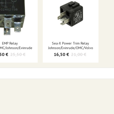
EMP Relay
Sea-X Power Trim Relay
MC/Johnson/Evinrude
Johnson/Evinrude/OMC/Volvo
50 €
25,50 €
16,50 €
21,00 €