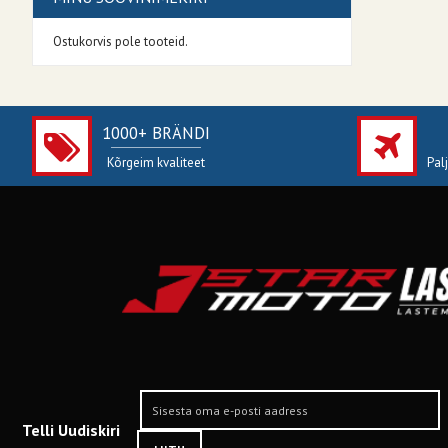
Ostukorvis pole tooteid.
1000+ BRÄNDI
Kõrgeim kvaliteet
Pal
Telli Uudiskiri