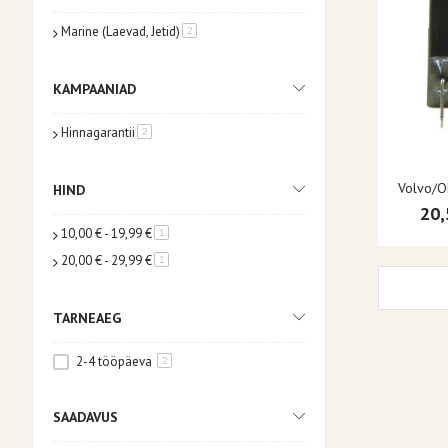
Marine (Laevad, Jetid)
toode
2
KAMPAANIAD
Hinnagarantii
toode
2
Volvo/O
HIND
20,
10,00 €
-
19,99 €
toode
1
20,00 €
-
29,99 €
toode
1
TARNEAEG
2-4 tööpäeva
2
SAADAVUS