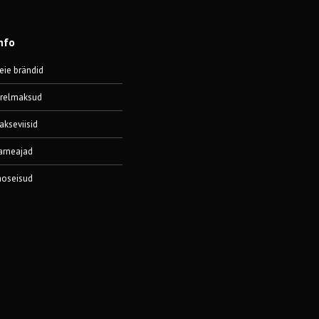
nfo
eie brändid
ärelmaksud
akseviisid
arneajad
aoseisud