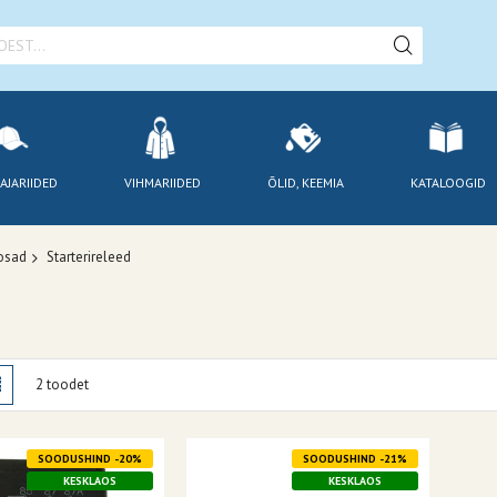
AJARIIDED
VIHMARIIDED
ÕLID, KEEMIA
KATALOOGID
iosad
Starterireleed
amisviis
stik
Nimekiri
2
toodet
SOODUSHIND -20%
SOODUSHIND -21%
KESKLAOS
KESKLAOS