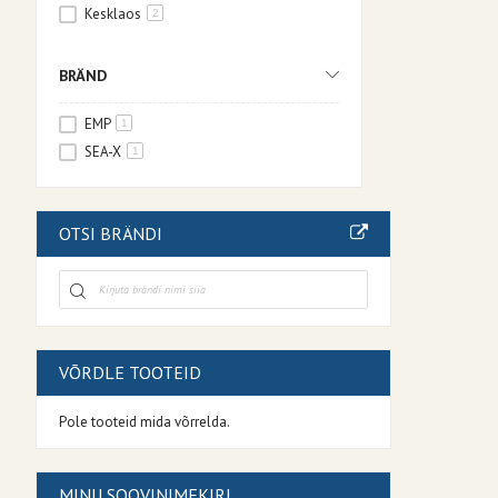
Kesklaos
2
BRÄND
EMP
1
SEA-X
1
OTSI BRÄNDI
VÕRDLE TOOTEID
Pole tooteid mida võrrelda.
MINU SOOVINIMEKIRI