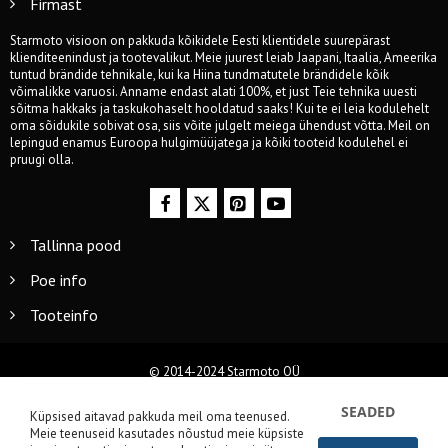
Firmast
Starmoto visioon on pakkuda kõikidele Eesti klientidele suurepärast
klienditeenindust ja tootevalikut. Meie juurest leiab Jaapani, Itaalia, Ameerika
tuntud brändide tehnikale, kui ka Hiina tundmatutele brändidele kõik
võimalikke varuosi. Anname endast alati 100%, et just Teie tehnika uuesti
sõitma hakkaks ja taskukohaselt hooldatud saaks! Kui te ei leia kodulehelt
oma sõidukile sobivat osa, siis võite julgelt meiega ühendust võtta. Meil on
lepingud enamus Euroopa hulgimüüjatega ja kõiki tooteid kodulehel ei
pruugi olla.
Tallinna pood
Poe info
Tooteinfo
© 2014-2024 Starmoto OÜ
SEADED
Küpsised aitavad pakkuda meil oma teenused.
Meie teenuseid kasutades nõustud meie küpsiste