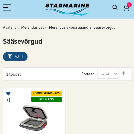
0
Avaleht
Merendus, Jet
Merendus aksessuaarid
Sääsevõrgud
Sääsevõrgud
VALI
Mää
Sorteeri
1
toodet
kah
suu
SOODUSHIND -20%
KESKLAOS