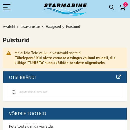
0
Avaleht
Lisavarustus
Haagised
Puisturid
Puisturid
Me ei leia Teie valikule vastavaid tooteid.
Tähelepanu! Kui olete varuosa otsingus valinud mudeli, siis
klikige 'TÜHISTA' nuppu kõikide toodete nägemiseks
OTSI BRÄNDI
VÕRDLE TOOTEID
Pole tooteid mida võrrelda.