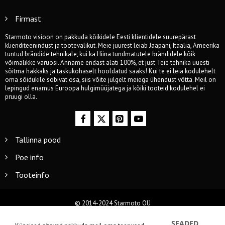
Firmast
Starmoto visioon on pakkuda kõikidele Eesti klientidele suurepärast
klienditeenindust ja tootevalikut. Meie juurest leiab Jaapani, Itaalia, Ameerika
tuntud brändide tehnikale, kui ka Hiina tundmatutele brändidele kõik
võimalikke varuosi. Anname endast alati 100%, et just Teie tehnika uuesti
sõitma hakkaks ja taskukohaselt hooldatud saaks! Kui te ei leia kodulehelt
oma sõidukile sobivat osa, siis võite julgelt meiega ühendust võtta. Meil on
lepingud enamus Euroopa hulgimüüjatega ja kõiki tooteid kodulehel ei
pruugi olla.
Tallinna pood
Poe info
Tooteinfo
© 2014-2024 Starmoto OÜ
SEADED