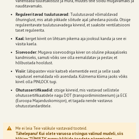
vähendada tuuletakistust ja müra, muutes teie sõidu mugavamaks ja
nauditavamaks.
Reguleeritavad tuulutusavad:
Tuulutusavad võimaldavad
õhuringlust, mis aitab pikkade sõitude ajal jahedana püsida. Otsige
reguleeritavate tuulutusavadega kiivreid, et saaksite ventilatsiooni
taset reguleerita.
Kaal:
kerget kiivrit on lihtsam pikema aja jooksul kanda ja see ei
väsita kaela.
Sisevooder:
Mugava sisevoodriga kiiver on oluline pikaajaliseks
kandmiseks, samuti võiks see olla eemaldatav ja pestav, et
hõlbustada hooldust.
Visiir:
läbipaistev visiir kaitseb elementide eest ja selle saab
vajadusel eemaldada või asendada. Külmema kliima jaoks võiks
kiivril olla PINLOCK tugi.
Ohutussertifikaadid:
otsige kiivreid, mis vastavad sellistele
ohutussertifikaatidele nagu DOT (transpordiministeerium) ja ECE
(Euroopa Majanduskomisjon), et tagada nende vastavus
ohutusstandarditele.
Me ei leia Teie valikule vastavaid tooteid.
Tähelepanu! Kui olete varuosa otsingus valinud mudeli, siis
klikige 'TÜHISTA' nuppu kõikide toodete nägemiseks