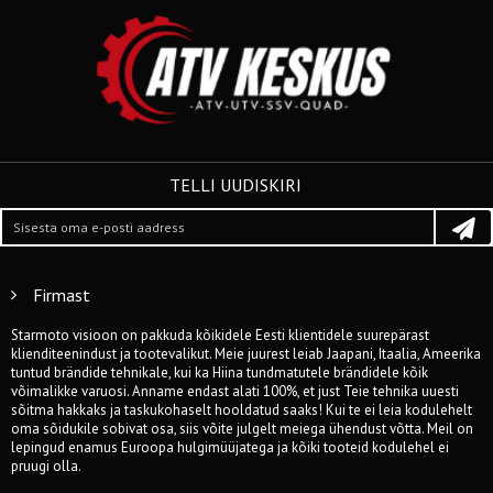
TELLI UUDISKIRI
Firmast
Starmoto visioon on pakkuda kõikidele Eesti klientidele suurepärast
klienditeenindust ja tootevalikut. Meie juurest leiab Jaapani, Itaalia, Ameerika
tuntud brändide tehnikale, kui ka Hiina tundmatutele brändidele kõik
võimalikke varuosi. Anname endast alati 100%, et just Teie tehnika uuesti
sõitma hakkaks ja taskukohaselt hooldatud saaks! Kui te ei leia kodulehelt
oma sõidukile sobivat osa, siis võite julgelt meiega ühendust võtta. Meil on
lepingud enamus Euroopa hulgimüüjatega ja kõiki tooteid kodulehel ei
pruugi olla.