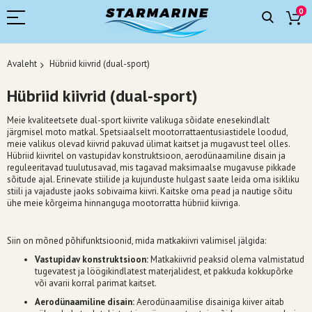
0
Avaleht
Hübriid kiivrid (dual-sport)
Hübriid kiivrid (dual-sport)
Meie kvaliteetsete dual-sport kiivrite valikuga sõidate enesekindlalt
järgmisel moto matkal. Spetsiaalselt mootorrattaentusiastidele loodud,
meie valikus olevad kiivrid pakuvad ülimat kaitset ja mugavust teel olles.
Hübriid kiivritel on vastupidav konstruktsioon, aerodünaamiline disain ja
reguleeritavad tuulutusavad, mis tagavad maksimaalse mugavuse pikkade
sõitude ajal. Erinevate stiilide ja kujunduste hulgast saate leida oma isikliku
stiili ja vajaduste jaoks sobivaima kiivri. Kaitske oma pead ja nautige sõitu
ühe meie kõrgeima hinnanguga mootorratta hübriid kiivriga.
Siin on mõned põhifunktsioonid, mida matkakiivri valimisel jälgida:
Vastupidav konstruktsioon:
Matkakiivrid peaksid olema valmistatud
tugevatest ja löögikindlatest materjalidest, et pakkuda kokkupõrke
või avarii korral parimat kaitset.
Aerodünaamiline disain:
Aerodünaamilise disainiga kiiver aitab