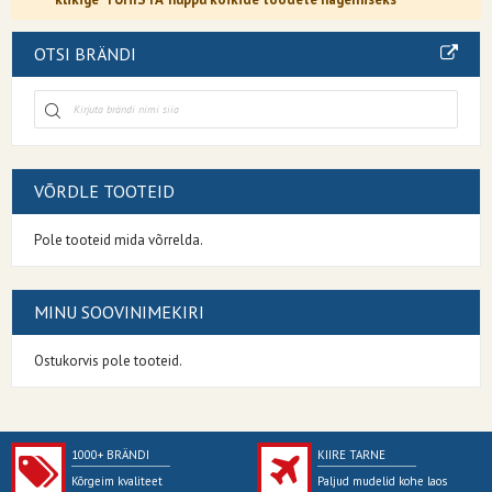
OTSI BRÄNDI
VÕRDLE TOOTEID
Pole tooteid mida võrrelda.
MINU SOOVINIMEKIRI
Ostukorvis pole tooteid.
1000+ BRÄNDI
KIIRE TARNE
Kõrgeim kvaliteet
Paljud mudelid kohe laos