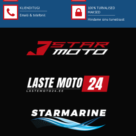
KLIENDITUGI
100% TURVALISED
MAKSED
Emaili & telefonil
Hindame sinu turvalisust