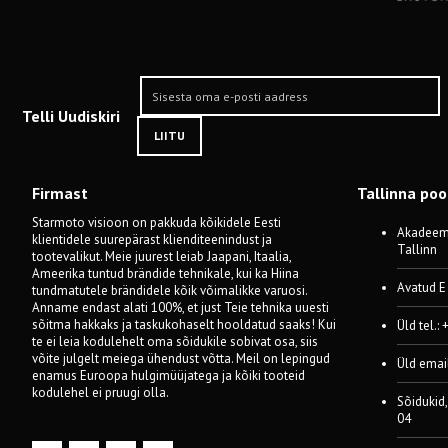
Telli Uudiskiri
LIITU
Firmast
Tallinna po
Starmoto visioon on pakkuda kõikidele Eesti
Akadeemi
klientidele suurepärast klienditeenindust ja
Tallinn
tootevalikut. Meie juurest leiab Jaapani, Itaalia,
Ameerika tuntud brändide tehnikale, kui ka Hiina
Avatud E
tundmatutele brändidele kõik võimalikke varuosi.
Anname endast alati 100%, et just Teie tehnika uuesti
sõitma hakkaks ja taskukohaselt hooldatud saaks! Kui
Üld tel.:
te ei leia kodulehelt oma sõidukile sobivat osa, siis
võite julgelt meiega ühendust võtta. Meil on lepingud
Üld emai
enamus Euroopa hulgimüüjatega ja kõiki tooteid
kodulehel ei pruugi olla.
Sõidukid,
04