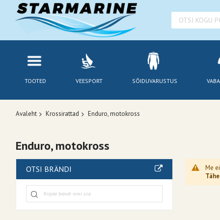
TOOTED
VEESPORT
SÕIDUVARUSTUS
VABA
Avaleht
Krossirattad
Enduro, motokross
Enduro, motokross
Me ei
OTSI BRÄNDI
Tähel