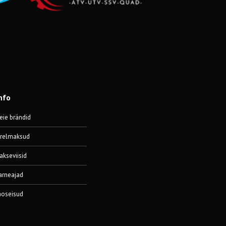
nfo
eie brändid
ärelmaksud
akseviisid
arneajad
aoseisud