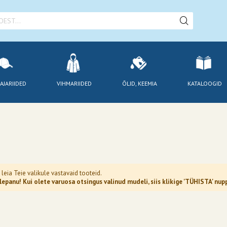
AJARIIDED
VIHMARIIDED
ÕLID, KEEMIA
KATALOOGID
 leia Teie valikule vastavaid tooteid.
epanu! Kui olete varuosa otsingus valinud mudeli, siis klikige 'TÜHISTA' n