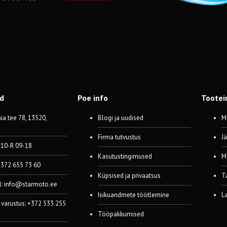
od
Poe info
Tootei
a tee 78, 13520,
Blogi ja uudised
M
Firma tutvustus
J
 10-R 09-18
Kasutustingimused
M
 +372 655 73 60
Küpsised ja privaatsus
T
l:
info@starmoto.ee
Isikuandmete töötlemine
L
 varustus: +372 533 255
Tööpakkumised