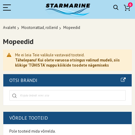
0
Avaleht
Mootorrattad, rollerid
Mopeedid
Mopeedid
Me ei leia Teie valikule vastavaid tooteid.
Tähelepanu! Kui olete varuosa otsingus valinud mudeli, siis
klikige 'TÜHISTA' nuppu kõikide toodete nägemiseks
OTSI BRÄNDI
VÕRDLE TOOTEID
Pole tooteid mida võrrelda.