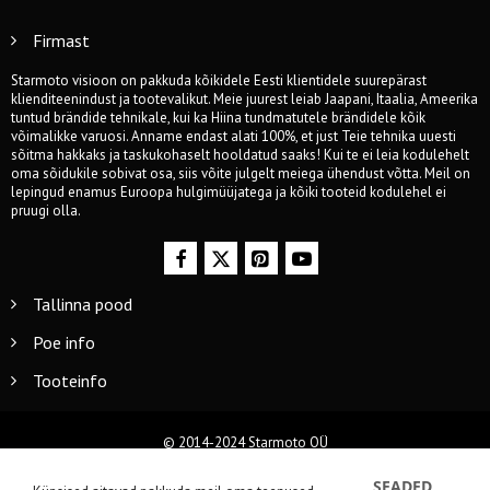
Firmast
Starmoto visioon on pakkuda kõikidele Eesti klientidele suurepärast
klienditeenindust ja tootevalikut. Meie juurest leiab Jaapani, Itaalia, Ameerika
tuntud brändide tehnikale, kui ka Hiina tundmatutele brändidele kõik
võimalikke varuosi. Anname endast alati 100%, et just Teie tehnika uuesti
sõitma hakkaks ja taskukohaselt hooldatud saaks! Kui te ei leia kodulehelt
oma sõidukile sobivat osa, siis võite julgelt meiega ühendust võtta. Meil on
lepingud enamus Euroopa hulgimüüjatega ja kõiki tooteid kodulehel ei
pruugi olla.
Tallinna pood
Poe info
Tooteinfo
© 2014-2024 Starmoto OÜ
SEADED