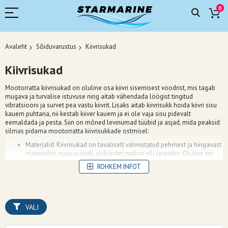
0
Avaleht
Sõiduvarustus
Kiivrisukad
Kiivrisukad
Mootorratta kiivrisukad on oluline osa kiivri sisemisest voodrist, mis tagab
mugava ja turvalise istuvuse ning aitab vähendada löögist tingitud
vibratsiooni ja survet pea vastu kiivrit. Lisaks aitab kiivrisukk hoida kiivri sisu
kauem puhtana, nii kestab kiiver kauem ja ei ole vaja sisu pidevalt
eemaldada ja pesta. Siin on mõned levinumad tüübid ja asjad, mida peaksid
silmas pidama mootorratta kiivrisukkade ostmisel:
Materjalid: Kiivrisukad on tavaliselt valmistatud pehmest ja hingavast
materjalist, nagu puuvill, polüester, nailon või spandex. Oluline on
valida materjal, mis on mugav, hingav ja võimaldab niiskuse
ROHKEM INFOT
aurustumist, et hoida pead kuivana ja mugavana sõidu ajal. Puuvill on
üldjuhul hingavam, aga polüester ja spandex venivam.
Paksus: Kiivrisukkade paksus võib varieeruda vastavalt kasutaja
eelistustele ja kiivri mudelile. Mõned eelistavad õhukesi sukkasid, et
VALI
säilitada parem ventilatsioon ja vähendada kiivri raskust, samas kui
teised eelistavad paksemaid sukkasid, et tagada parem polsterdus ja
soojapidavus. Paksus sõltub enamasti millisel aastaajal või kliimas