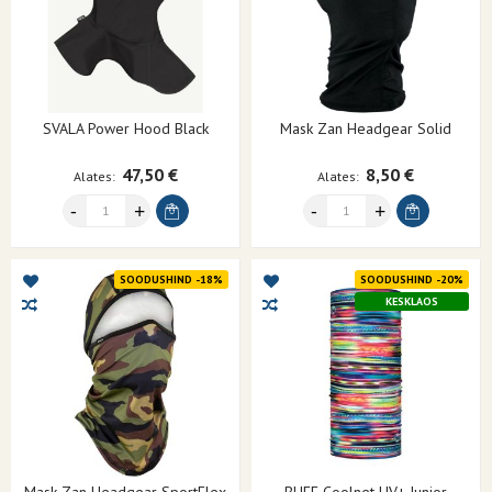
SVALA Power Hood Black
Mask Zan Headgear Solid
47,50 €
8,50 €
Alates
Alates
SOODUSHIND -18%
SOODUSHIND -20%
KESKLAOS
Mask Zan Headgear SportFlex
BUFF Coolnet UV+ Junior