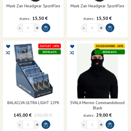
Mask Zan Headgear SportFlex
Mask Zan Headgear SportFlex
15,50 €
15,50 €
Alates
Alates
OUTLET -28%
SOODUSHIND -18%
KESKLAOS
KESKLAOS
BALACLVA ULTRA LIGHT 12PK
SVALA Merino Commandohood
Black
145,00 €
200,00 €
29,00 €
Alates