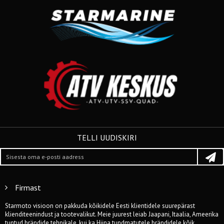
TELLI UUDISKIRI
Firmast
Starmoto visioon on pakkuda kõikidele Eesti klientidele suurepärast
klienditeenindust ja tootevalikut. Meie juurest leiab Jaapani, Itaalia, Ameerika
tuntud brändide tehnikale, kui ka Hiina tundmatutele brändidele kõik