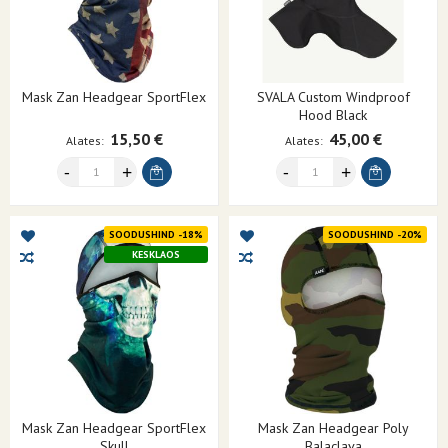
Mask Zan Headgear SportFlex
SVALA Custom Windproof
Hood Black
15,50 €
45,00 €
Alates
Alates
SOODUSHIND -18%
SOODUSHIND -20%
KESKLAOS
Mask Zan Headgear SportFlex
Mask Zan Headgear Poly
Skull
Balaclava