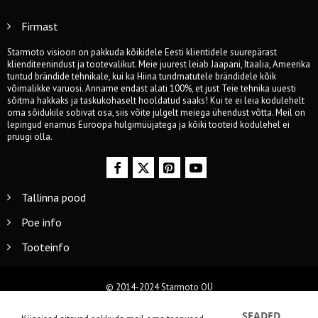
Firmast
Starmoto visioon on pakkuda kõikidele Eesti klientidele suurepärast
klienditeenindust ja tootevalikut. Meie juurest leiab Jaapani, Itaalia, Ameerika
tuntud brändide tehnikale, kui ka Hiina tundmatutele brändidele kõik
võimalikke varuosi. Anname endast alati 100%, et just Teie tehnika uuesti
sõitma hakkaks ja taskukohaselt hooldatud saaks! Kui te ei leia kodulehelt
oma sõidukile sobivat osa, siis võite julgelt meiega ühendust võtta. Meil on
lepingud enamus Euroopa hulgimüüjatega ja kõiki tooteid kodulehel ei
pruugi olla.
Tallinna pood
Poe info
Tooteinfo
© 2014-2024 Starmoto OÜ
SEADED