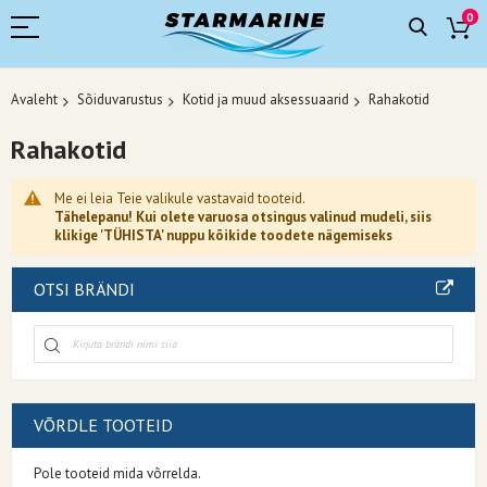
0
Avaleht
Sõiduvarustus
Kotid ja muud aksessuaarid
Rahakotid
Rahakotid
Me ei leia Teie valikule vastavaid tooteid.
Tähelepanu! Kui olete varuosa otsingus valinud mudeli, siis
klikige 'TÜHISTA' nuppu kõikide toodete nägemiseks
OTSI BRÄNDI
VÕRDLE TOOTEID
Pole tooteid mida võrrelda.