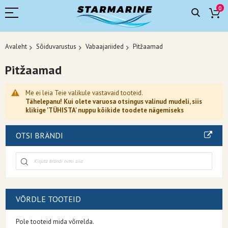
0
Avaleht
Sõiduvarustus
Vabaajariided
Pitžaamad
Pitžaamad
Me ei leia Teie valikule vastavaid tooteid.
Tähelepanu! Kui olete varuosa otsingus valinud mudeli, siis
klikige 'TÜHISTA' nuppu kõikide toodete nägemiseks
OTSI BRÄNDI
VÕRDLE TOOTEID
Pole tooteid mida võrrelda.