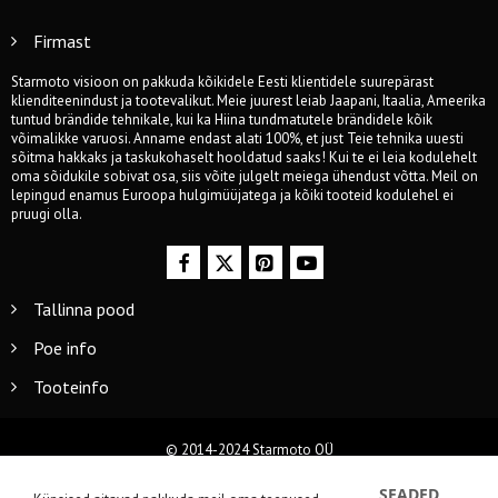
Firmast
Starmoto visioon on pakkuda kõikidele Eesti klientidele suurepärast
klienditeenindust ja tootevalikut. Meie juurest leiab Jaapani, Itaalia, Ameerika
tuntud brändide tehnikale, kui ka Hiina tundmatutele brändidele kõik
võimalikke varuosi. Anname endast alati 100%, et just Teie tehnika uuesti
sõitma hakkaks ja taskukohaselt hooldatud saaks! Kui te ei leia kodulehelt
oma sõidukile sobivat osa, siis võite julgelt meiega ühendust võtta. Meil on
lepingud enamus Euroopa hulgimüüjatega ja kõiki tooteid kodulehel ei
pruugi olla.
Tallinna pood
Poe info
Tooteinfo
© 2014-2024 Starmoto OÜ
SEADED