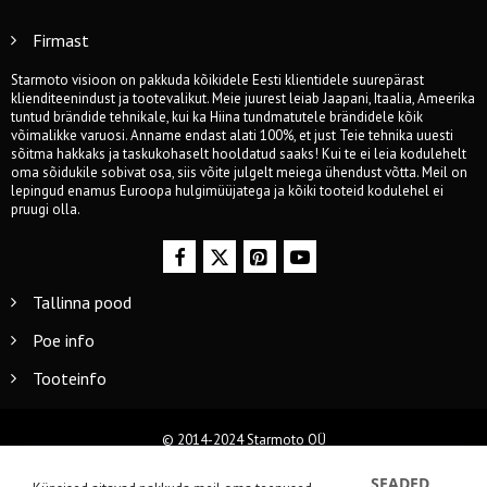
Firmast
Starmoto visioon on pakkuda kõikidele Eesti klientidele suurepärast
klienditeenindust ja tootevalikut. Meie juurest leiab Jaapani, Itaalia, Ameerika
tuntud brändide tehnikale, kui ka Hiina tundmatutele brändidele kõik
võimalikke varuosi. Anname endast alati 100%, et just Teie tehnika uuesti
sõitma hakkaks ja taskukohaselt hooldatud saaks! Kui te ei leia kodulehelt
oma sõidukile sobivat osa, siis võite julgelt meiega ühendust võtta. Meil on
lepingud enamus Euroopa hulgimüüjatega ja kõiki tooteid kodulehel ei
pruugi olla.
Tallinna pood
Poe info
Tooteinfo
© 2014-2024 Starmoto OÜ
SEADED