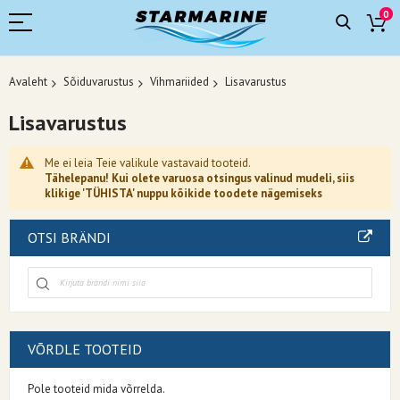
0
Avaleht
Sõiduvarustus
Vihmariided
Lisavarustus
Lisavarustus
Me ei leia Teie valikule vastavaid tooteid.
Tähelepanu! Kui olete varuosa otsingus valinud mudeli, siis
klikige 'TÜHISTA' nuppu kõikide toodete nägemiseks
OTSI BRÄNDI
VÕRDLE TOOTEID
Pole tooteid mida võrrelda.