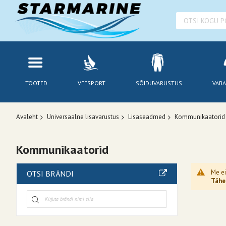
TOOTED
VEESPORT
SÕIDUVARUSTUS
VABA
Avaleht
Universaalne lisavarustus
Lisaseadmed
Kommunikaatorid
Kommunikaatorid
Me ei
OTSI BRÄNDI
Tähel