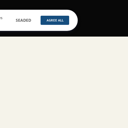
es
SEADED
AGREE ALL
od
Poe info
Tootei
a tee 78, 13520,
Blogi ja uudised
M
Firma tutvustus
J
 10-R 09-18
Kasutustingimused
M
 +372 655 73 60
Küpsised ja privaatsus
T
l:
info@starmoto.ee
Isikuandmete töötlemine
L
 varustus: +372 533 255
Tööpakkumised