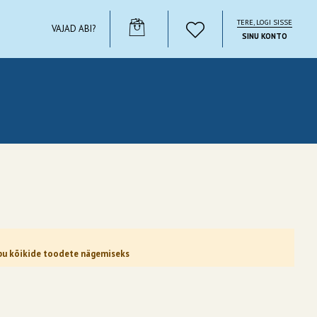
TERE, LOGI SISSE
YOUR CART
VAJAD ABI?
SINU KONTO
uppu kõikide toodete nägemiseks