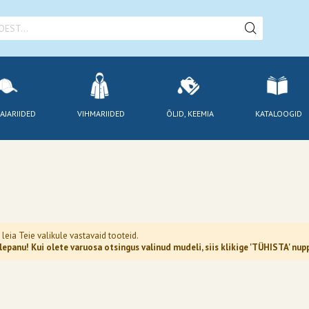
AJARIIDED
VIHMARIIDED
ÕLID, KEEMIA
KATALOOGID
 leia Teie valikule vastavaid tooteid.
epanu! Kui olete varuosa otsingus valinud mudeli, siis klikige 'TÜHISTA' n