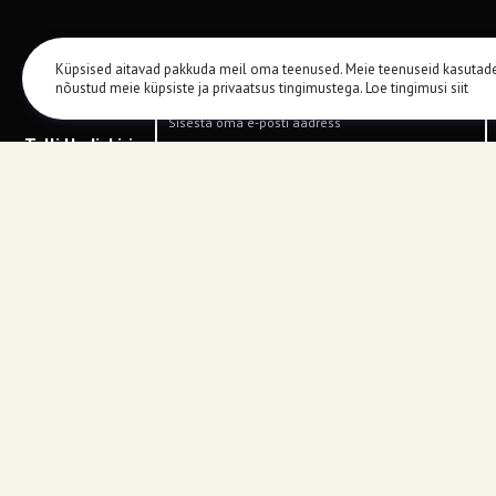
Küpsised aitavad pakkuda meil oma teenused. Meie teenuseid kasutad
nõustud meie küpsiste ja privaatsus tingimustega.
Loe tingimusi siit
Telli Uudiskiri
LIITU
Firmast
Tallinna po
Starmoto visioon on pakkuda kõikidele Eesti
Akadeemi
klientidele suurepärast klienditeenindust ja
Tallinn
tootevalikut. Meie juurest leiab Jaapani, Itaalia,
Ameerika tuntud brändide tehnikale, kui ka Hiina
Avatud E
tundmatutele brändidele kõik võimalikke varuosi.
Anname endast alati 100%, et just Teie tehnika uuesti
sõitma hakkaks ja taskukohaselt hooldatud saaks! Kui
Üld tel.:
te ei leia kodulehelt oma sõidukile sobivat osa, siis
võite julgelt meiega ühendust võtta. Meil on lepingud
Üld emai
enamus Euroopa hulgimüüjatega ja kõiki tooteid
kodulehel ei pruugi olla.
Sõidukid,
04