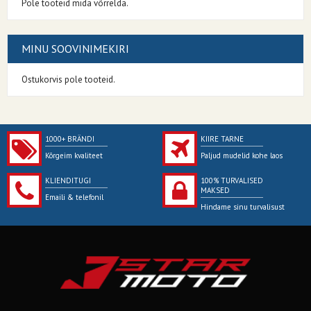
Pole tooteid mida võrrelda.
MINU SOOVINIMEKIRI
Ostukorvis pole tooteid.
1000+ BRÄNDI
KIIRE TARNE
Kõrgeim kvaliteet
Paljud mudelid kohe laos
KLIENDITUGI
100% TURVALISED
MAKSED
Emaili & telefonil
Hindame sinu turvalisust