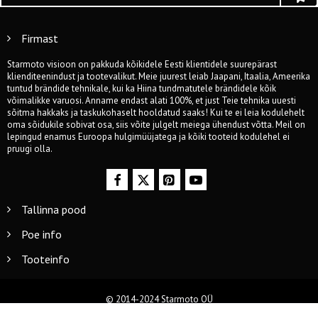
Firmast
Starmoto visioon on pakkuda kõikidele Eesti klientidele suurepärast
klienditeenindust ja tootevalikut. Meie juurest leiab Jaapani, Itaalia, Ameerika
tuntud brändide tehnikale, kui ka Hiina tundmatutele brändidele kõik
võimalikke varuosi. Anname endast alati 100%, et just Teie tehnika uuesti
sõitma hakkaks ja taskukohaselt hooldatud saaks! Kui te ei leia kodulehelt
oma sõidukile sobivat osa, siis võite julgelt meiega ühendust võtta. Meil on
lepingud enamus Euroopa hulgimüüjatega ja kõiki tooteid kodulehel ei
pruugi olla.
Tallinna pood
Poe info
Tooteinfo
© 2014-2024 Starmoto OÜ