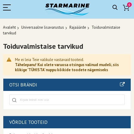
0
Avaleht
Universaalne lisavarustus
Rajaäärde
Toiduvalmistaise
tarvikud
Toiduvalmistaise tarvikud
Me ei leia Teie valikule vastavaid tooteid.
Tähelepanu! Kui olete varuosa otsingus valinud mudeli, siis
klikige 'TÜHISTA' nuppu kõikide toodete nägemiseks
OTSI BRÄNDI
VÕRDLE TOOTEID