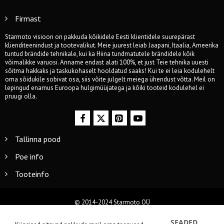
Firmast
Starmoto visioon on pakkuda kõikidele Eesti klientidele suurepärast
klienditeenindust ja tootevalikut. Meie juurest leiab Jaapani, Itaalia, Ameerika
tuntud brändide tehnikale, kui ka Hiina tundmatutele brändidele kõik
võimalikke varuosi. Anname endast alati 100%, et just Teie tehnika uuesti
sõitma hakkaks ja taskukohaselt hooldatud saaks! Kui te ei leia kodulehelt
oma sõidukile sobivat osa, siis võite julgelt meiega ühendust võtta. Meil on
lepingud enamus Euroopa hulgimüüjatega ja kõiki tooteid kodulehel ei
pruugi olla.
Tallinna pood
Poe info
Tooteinfo
© 2014-2024 Starmoto OÜ
SEADED