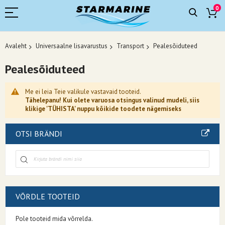
0
Avaleht
Universaalne lisavarustus
Transport
Pealesõiduteed
Pealesõiduteed
Me ei leia Teie valikule vastavaid tooteid.
Tähelepanu! Kui olete varuosa otsingus valinud mudeli, siis
klikige 'TÜHISTA' nuppu kõikide toodete nägemiseks
OTSI BRÄNDI
VÕRDLE TOOTEID
Pole tooteid mida võrrelda.