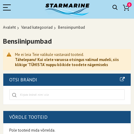
0
Avaleht
Vanad kategooriad
Bensiinipumbad
Bensiinipumbad
Me ei leia Teie valikule vastavaid tooteid.
Tähelepanu! Kui olete varuosa otsingus valinud mudeli, siis
klikige 'TÜHISTA' nuppu kõikide toodete nägemiseks
OTSI BRÄNDI
VÕRDLE TOOTEID
Pole tooteid mida võrrelda.