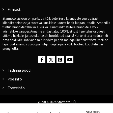
Firmast
Starmoto visioon on pakkuda kõikidele Eesti klientidele suurepärast
klienditeenindust ja tootevalikut. Meie juurest leiab Jaapani, Itaalia, Ameerika
tuntud brändide tehnikale, kui ka Hiina tundmatutele brändidele kõik
võimalikke varuosi. Anname endast alati 100%, et just Teie tehnika uuesti
sõitma hakkaks ja taskukohaselt hooldatud saaks! Kui te ei leia kodulehelt
oma sõidukile sobivat osa, siis võite julgelt meiega ühendust võtta. Meil on
lepingud enamus Euroopa hulgimüüjatega ja kõiki tooteid kodulehel ei
pruugi olla.
Tallinna pood
Poe info
Tooteinfo
© 2014-2024 Starmoto OÜ
SEADED