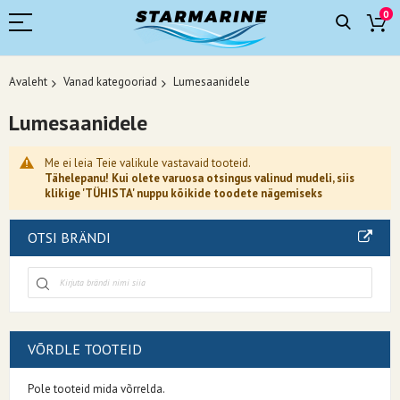
0
Avaleht
Vanad kategooriad
Lumesaanidele
Lumesaanidele
Me ei leia Teie valikule vastavaid tooteid.
Tähelepanu! Kui olete varuosa otsingus valinud mudeli, siis
klikige 'TÜHISTA' nuppu kõikide toodete nägemiseks
OTSI BRÄNDI
VÕRDLE TOOTEID
Pole tooteid mida võrrelda.