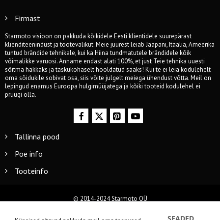
Firmast
Starmoto visioon on pakkuda kõikidele Eesti klientidele suurepärast
klienditeenindust ja tootevalikut. Meie juurest leiab Jaapani, Itaalia, Ameerika
tuntud brändide tehnikale, kui ka Hiina tundmatutele brändidele kõik
võimalikke varuosi. Anname endast alati 100%, et just Teie tehnika uuesti
sõitma hakkaks ja taskukohaselt hooldatud saaks! Kui te ei leia kodulehelt
oma sõidukile sobivat osa, siis võite julgelt meiega ühendust võtta. Meil on
lepingud enamus Euroopa hulgimüüjatega ja kõiki tooteid kodulehel ei
pruugi olla.
Tallinna pood
Poe info
Tooteinfo
© 2014-2024 Starmoto OÜ
SEADED