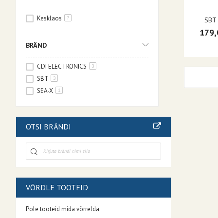
Kesklaos
7
SBT 
179,
BRÄND
CDI ELECTRONICS
3
SBT
3
SEA-X
1
OTSI BRÄNDI
VÕRDLE TOOTEID
Pole tooteid mida võrrelda.