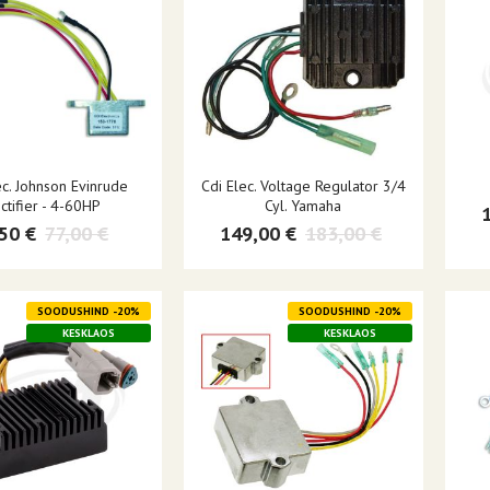
ec. Johnson Evinrude
Cdi Elec. Voltage Regulator 3/4
ctifier - 4-60HP
Cyl. Yamaha
50 €
77,00 €
149,00 €
183,00 €
SOODUSHIND -20%
SOODUSHIND -20%
KESKLAOS
KESKLAOS