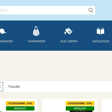
AJARIIDED
VIHMARIIDED
ÕLID, KEEMIA
KATALOOGID
amisviis
stik
Nimekiri
7
toodet
SOODUSHIND -19%
SOODUSHIND -19%
KESKLAOS
KESKLAOS