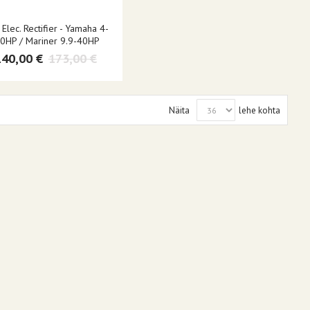
 Elec. Rectifier - Yamaha 4-
0HP / Mariner 9.9-40HP
140,00 €
173,00 €
Näita
lehe kohta