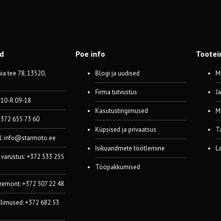
od
Poe info
Tootei
a tee 78, 13520,
Blogi ja uudised
M
Firma tutvustus
J
 10-R 09-18
Kasutustingimused
M
 +372 655 73 60
Küpsised ja privaatsus
T
l:
info@starmoto.ee
Isikuandmete töötlemine
L
 varustus: +372 533 255
Tööpakkumised
 remont: +372 507 22 48
llimused: +372 682 53