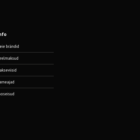
nfo
eie brändid
ärelmaksud
akseviisid
arneajad
aoseisud