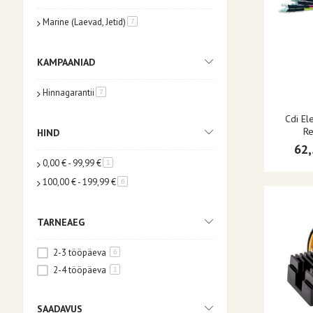
Marine (Laevad, Jetid)
toode
7
KAMPAANIAD
Hinnagarantii
toode
7
Cdi El
Re
HIND
62,
0,00 €
-
99,99 €
toode
1
100,00 €
-
199,99 €
toode
6
TARNEAEG
2-3 tööpäeva
6
2-4 tööpäeva
1
SAADAVUS