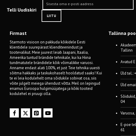
Telli Uudiskiri
LIITU
Firmast
Tallinna po
Starmoto visioon on pakkuda kõikidele Eesti
Akadeemi
klientidele suurepärast klienditeenindust ja
Tallinn
tootevalikut. Meie juurest leiab Jaapani, Itaalia,
Ameerika tuntud brändide tehnikale, kui ka Hiina
Avatud E
tundmatutele brändidele kõik võimalikke varuosi.
Anname endast alati 100%, et just Teie tehnika uuesti
sõitma hakkaks ja taskukohaselt hooldatud saaks! Kui
Üld tel.:
te ei leia kodulehelt oma sõidukile sobivat osa, siis
võite julgelt meiega ühendust võtta. Meil on lepingud
Üld emai
enamus Euroopa hulgimüüjatega ja kõiki tooteid
kodulehel ei pruugi olla.
Sõidukid,
04
Varuosa,
E-poe te
61