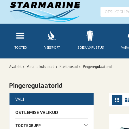
TOOTED
VEESPORT
SÕIDUVARUSTUS
VABA
Avaleht
Varu- ja kuluosad
Elektriosad
Pingeregulaatorid
Pingeregulaatorid
Kuv
Ruudu
VALI
OSTLEMISE VALIKUD
TOOTEGRUPP