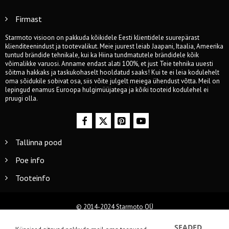
Firmast
Starmoto visioon on pakkuda kõikidele Eesti klientidele suurepärast
klienditeenindust ja tootevalikut. Meie juurest leiab Jaapani, Itaalia, Ameerika
tuntud brändide tehnikale, kui ka Hiina tundmatutele brändidele kõik
võimalikke varuosi. Anname endast alati 100%, et just Teie tehnika uuesti
sõitma hakkaks ja taskukohaselt hooldatud saaks! Kui te ei leia kodulehelt
oma sõidukile sobivat osa, siis võite julgelt meiega ühendust võtta. Meil on
lepingud enamus Euroopa hulgimüüjatega ja kõiki tooteid kodulehel ei
pruugi olla.
Tallinna pood
Poe info
Tooteinfo
© 2014-2024 Starmoto OÜ
SEADED