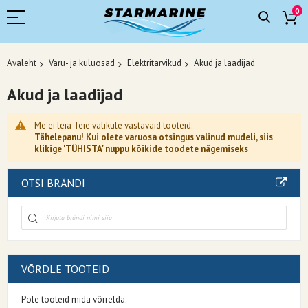
0
Avaleht
Varu- ja kuluosad
Elektritarvikud
Akud ja laadijad
Akud ja laadijad
Me ei leia Teie valikule vastavaid tooteid.
Tähelepanu! Kui olete varuosa otsingus valinud mudeli, siis
klikige 'TÜHISTA' nuppu kõikide toodete nägemiseks
OTSI BRÄNDI
VÕRDLE TOOTEID
Pole tooteid mida võrrelda.