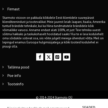
Firmast
Starmoto visioon on pakkuda kõikidele Eesti klientidele suurepärast
klienditeenindust ja tootevalikut. Meie juurest leiab Jaapani, Itaalia, Ameerika
tuntud brändide tehnikale, kui ka Hiina tundmatutele brändidele kõik
võimalikke varuosi. Anname endast alati 100%, et just Teie tehnika uuesti
sõitma hakkaks ja taskukohaselt hooldatud saaks! Kui te ei leia kodulehelt
oma sõidukile sobivat osa, siis võite julgelt meiega ühendust võtta. Meil on
lepingud enamus Euroopa hulgimüüjatega ja kõiki tooteid kodulehel ei
pruugi olla.
Tallinna pood
Poe info
Tooteinfo
© 2014-2024 Starmoto OÜ
SEADED