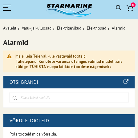
0
Avaleht
Varu- ja kuluosad
Elektritarvikud
Elektriosad
Alarmid
Alarmid
Me ei leia Teie valikule vastavaid tooteid.
Tähelepanu! Kui olete varuosa otsingus valinud mudeli, siis
klikige 'TÜHISTA' nuppu kõikide toodete nägemiseks
OTSI BRÄNDI
VÕRDLE TOOTEID
Pole tooteid mida võrrelda.