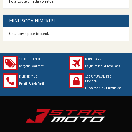
Pole tooteid mida võrrelda.
MINU SOOVINIMEKIRI
Ostukorvis pole tooteid.
1000+ BRÄNDI
KIIRE TARNE
Kõrgeim kvaliteet
Paljud mudelid kohe laos
KLIENDITUGI
100% TURVALISED
MAKSED
Emaili & telefonil
Hindame sinu turvalisust