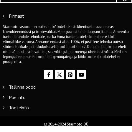
Firmast
Starmoto visioon on pakkuda kõikidele Eesti klientidele suurepärast
klienditeenindust ja tootevalikut. Meie juurest leiab Jaapani, Itaalia, Ameerika
tuntud brändide tehnikale, kui ka Hiina tundmatutele brändidele kõik
võimalikke varuosi. Anname endast alati 100%, et just Teie tehnika uuesti
sõitma hakkaks ja taskukohaselt hooldatud saaks! Kui te ei leia kodulehelt
oma sõidukile sobivat osa, siis võite julgelt meiega ühendust võtta. Meil on
lepingud enamus Euroopa hulgimüüjatega ja kõiki tooteid kodulehel ei
pruugi olla.
Tallinna pood
Poe info
Tooteinfo
© 2014-2024 Starmoto OÜ