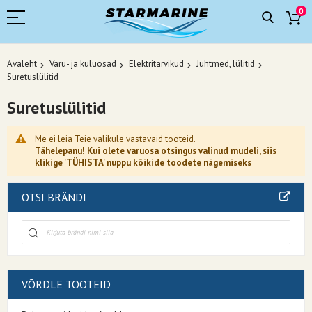
0
Avaleht
Varu- ja kuluosad
Elektritarvikud
Juhtmed, lülitid
Suretuslülitid
Suretuslülitid
Me ei leia Teie valikule vastavaid tooteid.
Tähelepanu! Kui olete varuosa otsingus valinud mudeli, siis
klikige 'TÜHISTA' nuppu kõikide toodete nägemiseks
OTSI BRÄNDI
VÕRDLE TOOTEID