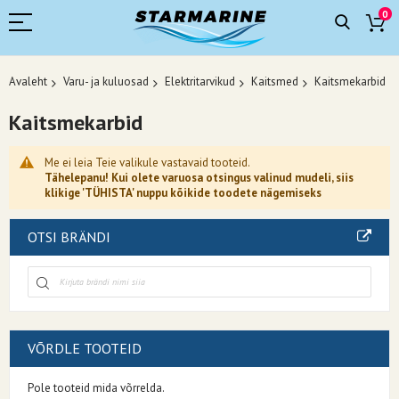
0
Avaleht
Varu- ja kuluosad
Elektritarvikud
Kaitsmed
Kaitsmekarbid
Kaitsmekarbid
Me ei leia Teie valikule vastavaid tooteid.
Tähelepanu! Kui olete varuosa otsingus valinud mudeli, siis
klikige 'TÜHISTA' nuppu kõikide toodete nägemiseks
OTSI BRÄNDI
VÕRDLE TOOTEID
Pole tooteid mida võrrelda.