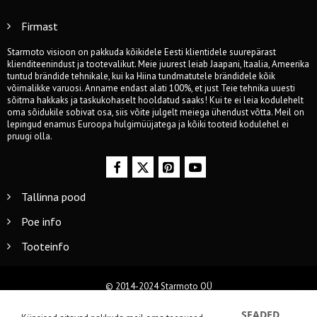
Firmast
Starmoto visioon on pakkuda kõikidele Eesti klientidele suurepärast
klienditeenindust ja tootevalikut. Meie juurest leiab Jaapani, Itaalia, Ameerika
tuntud brändide tehnikale, kui ka Hiina tundmatutele brändidele kõik
võimalikke varuosi. Anname endast alati 100%, et just Teie tehnika uuesti
sõitma hakkaks ja taskukohaselt hooldatud saaks! Kui te ei leia kodulehelt
oma sõidukile sobivat osa, siis võite julgelt meiega ühendust võtta. Meil on
lepingud enamus Euroopa hulgimüüjatega ja kõiki tooteid kodulehel ei
pruugi olla.
Tallinna pood
Poe info
Tooteinfo
© 2014-2024 Starmoto OÜ
SEADED