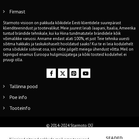
Firmast
Starmoto visioon on pakkuda kõikidele Eesti klientidele suurepärast
klienditeenindust ja tootevalikut. Meie juurest leiab Jaapani, Itaalia, Ameerika
tuntud brändide tehnikale, kui ka Hiina tundmatutele brändidele kõik
võimalikke varuosi. Anname endast alati 100%, et just Teie tehnika uuesti
sõitma hakkaks ja taskukohaselt hooldatud saaks! Kui te ei leia kodulehelt
oma sõidukile sobivat osa, siis võite julgelt meiega ühendust võtta. Meil on
lepingud enamus Euroopa hulgimüüjatega ja kõiki tooteid kodulehel ei
pruugi olla.
Tallinna pood
Poe info
Tooteinfo
© 2014-2024 Starmoto OÜ
SEADED