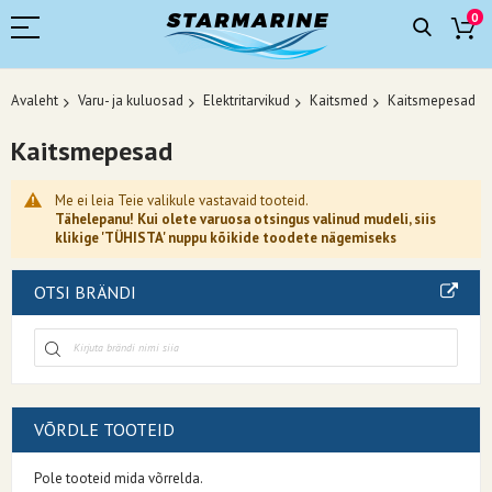
0
Avaleht
Varu- ja kuluosad
Elektritarvikud
Kaitsmed
Kaitsmepesad
Kaitsmepesad
Me ei leia Teie valikule vastavaid tooteid.
Tähelepanu! Kui olete varuosa otsingus valinud mudeli, siis
klikige 'TÜHISTA' nuppu kõikide toodete nägemiseks
OTSI BRÄNDI
VÕRDLE TOOTEID
Pole tooteid mida võrrelda.