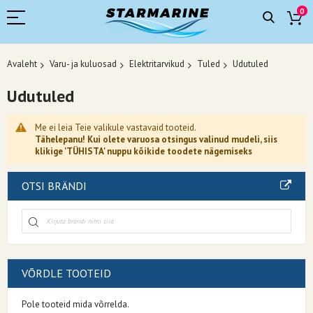
0
Avaleht
Varu- ja kuluosad
Elektritarvikud
Tuled
Udutuled
Udutuled
Me ei leia Teie valikule vastavaid tooteid.
Tähelepanu! Kui olete varuosa otsingus valinud mudeli, siis
klikige 'TÜHISTA' nuppu kõikide toodete nägemiseks
OTSI BRÄNDI
VÕRDLE TOOTEID
Pole tooteid mida võrrelda.