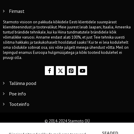
Firmast
Starmoto visioon on pakkuda kõikidele Eesti klientidele suurepärast
klienditeenindust ja tootevalikut. Meie juurest leiab Jaapani, Itaalia, Ameerika
tuntud brändide tehnikale, kui ka Hiina tundmatutele brändidele kõik
võimalikke varuosi. Anname endast alati 100%, et just Teie tehnika uuesti
sõitma hakkaks ja taskukohaselt hooldatud saaks! Kui te ei leia kodulehelt
oma sõidukile sobivat osa, siis võite julgelt meiega ühendust võtta. Meil on
lepingud enamus Euroopa hulgimüüjatega ja kõiki tooteid kodulehel ei
pruugi olla.
Tallinna pood
Poe info
Tooteinfo
© 2014-2024 Starmoto OÜ
SEADED