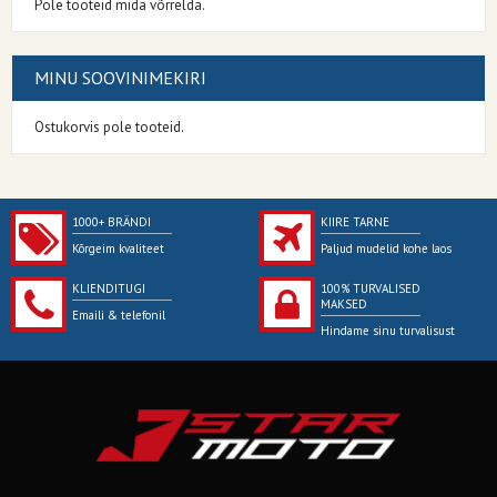
Pole tooteid mida võrrelda.
MINU SOOVINIMEKIRI
Ostukorvis pole tooteid.
1000+ BRÄNDI
KIIRE TARNE
Kõrgeim kvaliteet
Paljud mudelid kohe laos
KLIENDITUGI
100% TURVALISED
MAKSED
Emaili & telefonil
Hindame sinu turvalisust