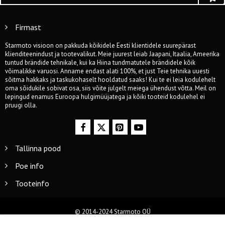
Firmast
Starmoto visioon on pakkuda kõikidele Eesti klientidele suurepärast
klienditeenindust ja tootevalikut. Meie juurest leiab Jaapani, Itaalia, Ameerika
tuntud brändide tehnikale, kui ka Hiina tundmatutele brändidele kõik
võimalikke varuosi. Anname endast alati 100%, et just Teie tehnika uuesti
sõitma hakkaks ja taskukohaselt hooldatud saaks! Kui te ei leia kodulehelt
oma sõidukile sobivat osa, siis võite julgelt meiega ühendust võtta. Meil on
lepingud enamus Euroopa hulgimüüjatega ja kõiki tooteid kodulehel ei
pruugi olla.
Tallinna pood
Poe info
Tooteinfo
© 2014-2024 Starmoto OÜ