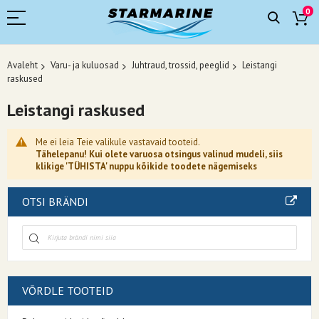
0
Avaleht
Varu- ja kuluosad
Juhtraud, trossid, peeglid
Leistangi
raskused
Leistangi raskused
Me ei leia Teie valikule vastavaid tooteid.
Tähelepanu! Kui olete varuosa otsingus valinud mudeli, siis
klikige 'TÜHISTA' nuppu kõikide toodete nägemiseks
OTSI BRÄNDI
VÕRDLE TOOTEID