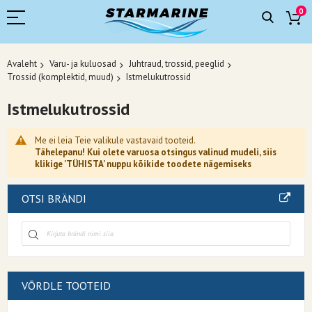
0
Avaleht
Varu- ja kuluosad
Juhtraud, trossid, peeglid
Trossid (komplektid, muud)
Istmelukutrossid
Istmelukutrossid
Me ei leia Teie valikule vastavaid tooteid.
Tähelepanu! Kui olete varuosa otsingus valinud mudeli, siis
klikige 'TÜHISTA' nuppu kõikide toodete nägemiseks
OTSI BRÄNDI
VÕRDLE TOOTEID