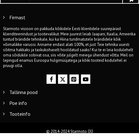
Firmast
Starmoto visioon on pakkuda kõikidele Eesti klientidele suurepärast
klienditeenindust ja tootevalikut. Meie juurest leiab Jaapani, Itaalia, Ameerika
tuntud brändide tehnikale, kui ka Hiina tundmatutele brändidele kõik
võimalikke varuosi. Anname endast alati 100%, et just Teie tehnika uuesti
sõitma hakkaks ja taskukohaselt hooldatud saaks! Kui te ei leia kodulehelt
oma sõidukile sobivat osa, siis võite julgelt meiega ühendust võtta. Meil on
lepingud enamus Euroopa hulgimüüjatega ja kõiki tooteid kodulehel ei
pruugi olla.
Tallinna pood
Poe info
Tooteinfo
© 2014-2024 Starmoto OÜ