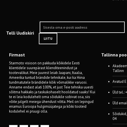
Telli Uudiskiri
LIITU
Firmast
Tallinna po
Starmoto visioon on pakkuda kõikidele Eesti
Akadeemi
klientidele suurepärast klienditeenindust ja
Tallinn
tootevalikut. Meie juurest leiab Jaapani, Itaalia,
Ameerika tuntud brändide tehnikale, kui ka Hiina
Avatud E
tundmatutele brändidele kõik võimalikke varuosi.
Anname endast alati 100%, et just Teie tehnika uuesti
sõitma hakkaks ja taskukohaselt hooldatud saaks! Kui
Üld tel.:
te ei leia kodulehelt oma sõidukile sobivat osa, siis
võite julgelt meiega ühendust võtta. Meil on lepingud
Üld emai
enamus Euroopa hulgimüüjatega ja kõiki tooteid
kodulehel ei pruugi olla.
Sõidukid,
04