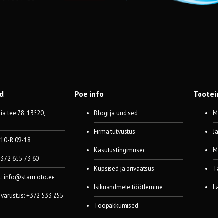
od
Poe info
Tootei
a tee 78, 13520,
Blogi ja uudised
M
Firma tutvustus
J
 10-R 09-18
Kasutustingimused
M
 +372 655 73 60
Küpsised ja privaatsus
T
l:
info@starmoto.ee
Isikuandmete töötlemine
L
 varustus: +372 533 255
Tööpakkumised