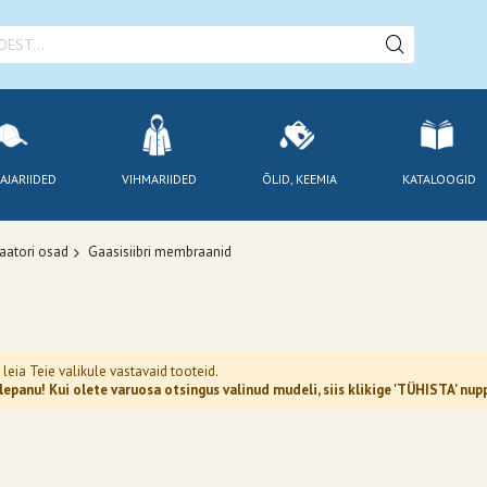
AJARIIDED
VIHMARIIDED
ÕLID, KEEMIA
KATALOOGID
aatori osad
Gaasisiibri membraanid
 leia Teie valikule vastavaid tooteid.
epanu! Kui olete varuosa otsingus valinud mudeli, siis klikige 'TÜHISTA' n