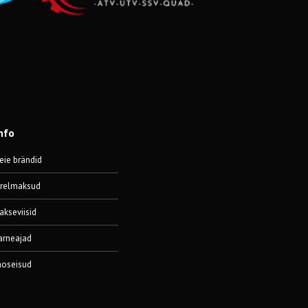
nfo
eie brändid
ärelmaksud
akseviisid
arneajad
aoseisud