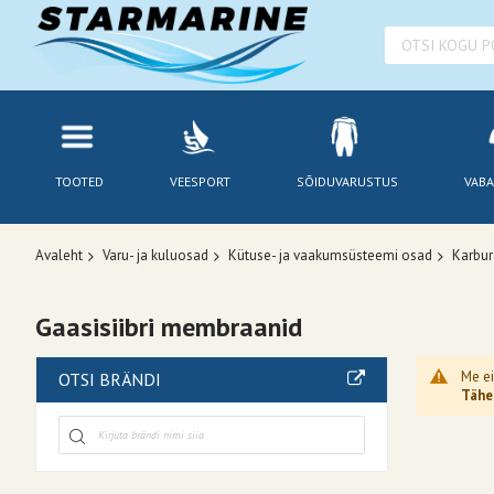
TOOTED
VEESPORT
SÕIDUVARUSTUS
VABA
Avaleht
Varu- ja kuluosad
Kütuse- ja vaakumsüsteemi osad
Karbur
Gaasisiibri membraanid
Me ei
OTSI BRÄNDI
Tähel