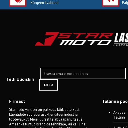
Kõrgeim kvaliteet
Pal
Telli Uudiskiri
LIITU
Firmast
Tallinna po
Starmoto visioon on pakkuda kõikidele Eesti
Akadeemi
klientidele suurepärast klienditeenindust ja
Tallinn
tootevalikut. Meie juurest leiab Jaapani, Itaalia,
Ameerika tuntud brändide tehnikale, kui ka Hiina