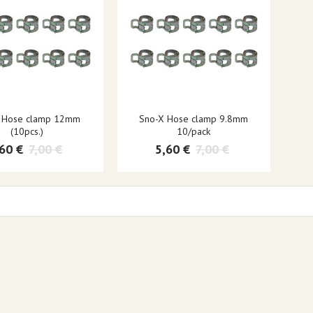
 Hose clamp 12mm
Sno-X Hose clamp 9.8mm
(10pcs.)
10/pack
,60 €
7,00 €
5,60 €
7,00 €