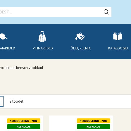
AJARIIDED
VIHMARIIDED
ÕLID, KEEMIA
KATALOOGID
voolikud, bensiinivoolikud
amisviis
stik
Nimekiri
2
toodet
SOODUSHIND -20%
SOODUSHIND -20%
KESKLAOS
KESKLAOS