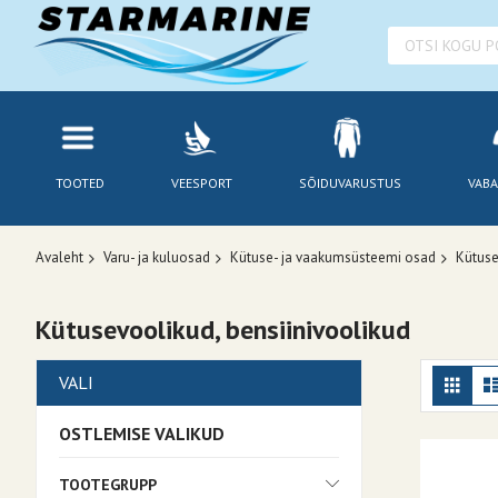
TOOTED
VEESPORT
SÕIDUVARUSTUS
VABA
Avaleht
Varu- ja kuluosad
Kütuse- ja vaakumsüsteemi osad
Kütuse
Kütusevoolikud, bensiinivoolikud
Kuv
Ruudu
VALI
OSTLEMISE VALIKUD
TOOTEGRUPP