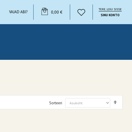
TERE, LOGI SISSE
YOUR CART
VAJAD ABI?
0,00 €
SINU KONTO
Määra
Sorteeri
kahane
suunas