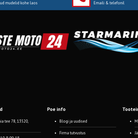
jud mudelid kohe laos
Emaili & telefonil
od
Poe info
Tootei
a tee 78, 13520,
Blogi ja uudised
M
Firma tutvustus
J