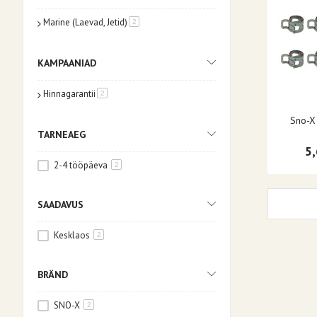
Marine (Laevad, Jetid)
toode
2
KAMPAANIAD
Hinnagarantii
toode
2
Sno-X
TARNEAEG
5
2-4 tööpäeva
2
SAADAVUS
Kesklaos
2
BRÄND
SNO-X
2