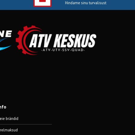
Hindame sinu turvalisust
nfo
eie brändid
ärelmaksud