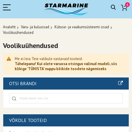
0
Avaleht
Varu- ja kuluosad
Kütuse- ja vaakumsüsteemi osad
Voolikuühendused
Voolikuühendused
Me ei leia Teie valikule vastavaid tooteid.
Tähelepanu! Kui olete varuosa otsingus valinud mudeli, siis
klikige 'TÜHISTA' nuppu kõikide toodete nägemiseks
OTSI BRÄNDI
VÕRDLE TOOTEID