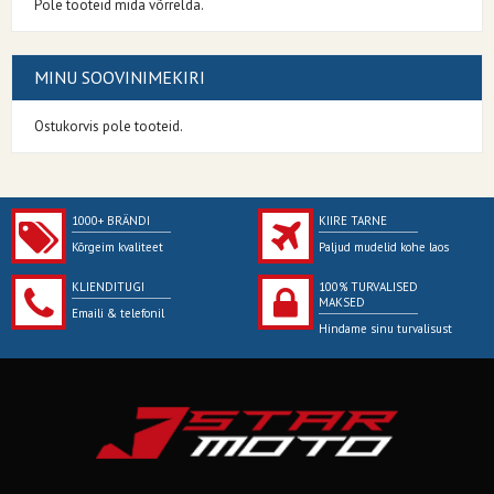
Pole tooteid mida võrrelda.
MINU SOOVINIMEKIRI
Ostukorvis pole tooteid.
1000+ BRÄNDI
KIIRE TARNE
Kõrgeim kvaliteet
Paljud mudelid kohe laos
KLIENDITUGI
100% TURVALISED
MAKSED
Emaili & telefonil
Hindame sinu turvalisust