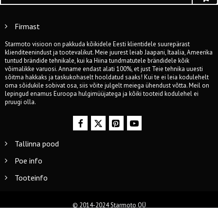
Firmast
Starmoto visioon on pakkuda kõikidele Eesti klientidele suurepärast
klienditeenindust ja tootevalikut. Meie juurest leiab Jaapani, Itaalia, Ameerika
tuntud brändide tehnikale, kui ka Hiina tundmatutele brändidele kõik
võimalikke varuosi. Anname endast alati 100%, et just Teie tehnika uuesti
sõitma hakkaks ja taskukohaselt hooldatud saaks! Kui te ei leia kodulehelt
oma sõidukile sobivat osa, siis võite julgelt meiega ühendust võtta. Meil on
lepingud enamus Euroopa hulgimüüjatega ja kõiki tooteid kodulehel ei
pruugi olla.
Tallinna pood
Poe info
Tooteinfo
© 2014-2024 Starmoto OÜ