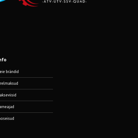
nfo
eie brändid
ärelmaksud
akseviisid
arneajad
aoseisud