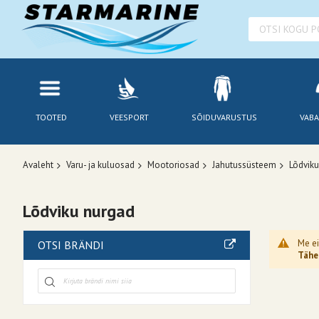
TOOTED
VEESPORT
SÕIDUVARUSTUS
VABA
Avaleht
Varu- ja kuluosad
Mootoriosad
Jahutussüsteem
Lõdviku
Lõdviku nurgad
Me ei
OTSI BRÄNDI
Tähel