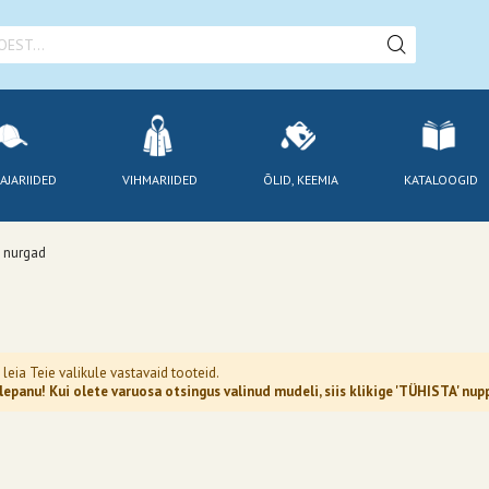
AJARIIDED
VIHMARIIDED
ÕLID, KEEMIA
KATALOOGID
 nurgad
 leia Teie valikule vastavaid tooteid.
epanu! Kui olete varuosa otsingus valinud mudeli, siis klikige 'TÜHISTA' n