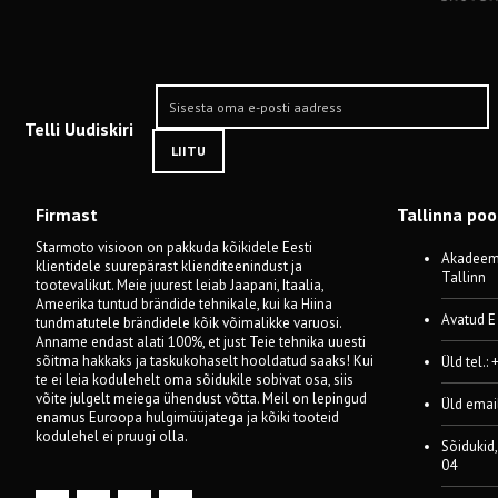
Telli Uudiskiri
LIITU
Firmast
Tallinna po
Starmoto visioon on pakkuda kõikidele Eesti
Akadeemi
klientidele suurepärast klienditeenindust ja
Tallinn
tootevalikut. Meie juurest leiab Jaapani, Itaalia,
Ameerika tuntud brändide tehnikale, kui ka Hiina
Avatud E
tundmatutele brändidele kõik võimalikke varuosi.
Anname endast alati 100%, et just Teie tehnika uuesti
sõitma hakkaks ja taskukohaselt hooldatud saaks! Kui
Üld tel.:
te ei leia kodulehelt oma sõidukile sobivat osa, siis
võite julgelt meiega ühendust võtta. Meil on lepingud
Üld emai
enamus Euroopa hulgimüüjatega ja kõiki tooteid
kodulehel ei pruugi olla.
Sõidukid,
04