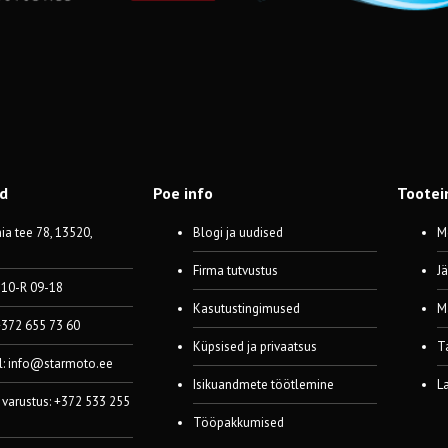
od
Poe info
Tootei
a tee 78, 13520,
Blogi ja uudised
M
Firma tutvustus
J
 10-R 09-18
Kasutustingimused
M
 +372 655 73 60
Küpsised ja privaatsus
T
l:
info@starmoto.ee
Isikuandmete töötlemine
L
 varustus: +372 533 255
Tööpakkumised