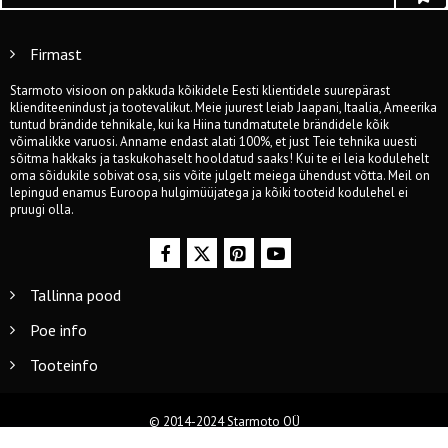
Firmast
Starmoto visioon on pakkuda kõikidele Eesti klientidele suurepärast
klienditeenindust ja tootevalikut. Meie juurest leiab Jaapani, Itaalia, Ameerika
tuntud brändide tehnikale, kui ka Hiina tundmatutele brändidele kõik
võimalikke varuosi. Anname endast alati 100%, et just Teie tehnika uuesti
sõitma hakkaks ja taskukohaselt hooldatud saaks! Kui te ei leia kodulehelt
oma sõidukile sobivat osa, siis võite julgelt meiega ühendust võtta. Meil on
lepingud enamus Euroopa hulgimüüjatega ja kõiki tooteid kodulehel ei
pruugi olla.
Tallinna pood
Poe info
Tooteinfo
© 2014-2024 Starmoto OÜ