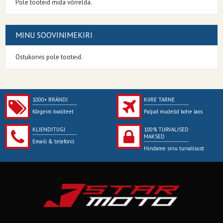
Pole tooteid mida võrrelda.
MINU SOOVINIMEKIRI
Ostukorvis pole tooteid.
1000+ BRÄNDI
KIIRE TARNE
Kõrgeim kvaliteet
Paljud mudelid kohe laos
KLIENDITUGI
100% TURVALISED
MAKSED
Emaili & telefonil
Hindame sinu turvalisust