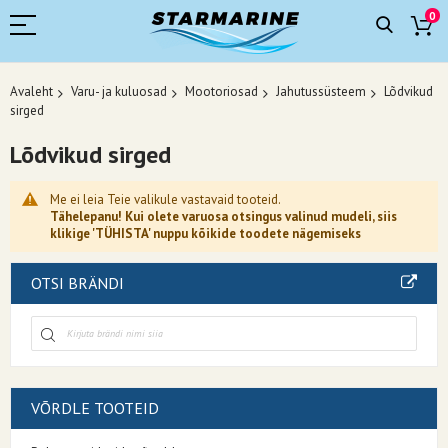
0
Avaleht
Varu- ja kuluosad
Mootoriosad
Jahutussüsteem
Lõdvikud
sirged
Lõdvikud sirged
Me ei leia Teie valikule vastavaid tooteid.
Tähelepanu! Kui olete varuosa otsingus valinud mudeli, siis
klikige 'TÜHISTA' nuppu kõikide toodete nägemiseks
OTSI BRÄNDI
VÕRDLE TOOTEID